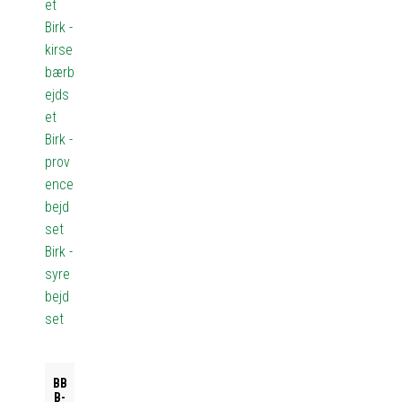
et
Birk -
kirse
bærb
ejds
et
Birk -
prov
ence
bejd
set
Birk -
syre
bejd
set
BB
B-