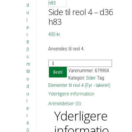
d
Side til reol 4 – d36
u
h83
l
e
400
kr.
r
8
Anvendes til reol 4.
0
c
Side
m
til
Varenummer:
679904
M
Bestil
reol
Kategori:
Sider
Tag:
o
4
Elementer til reol 4 (Fyr - lakeret)
d
-
Yderligere information
u
d36
l
Anmeldelser (0)
h83
e
Yderligere
antal
r
4
informatio
0