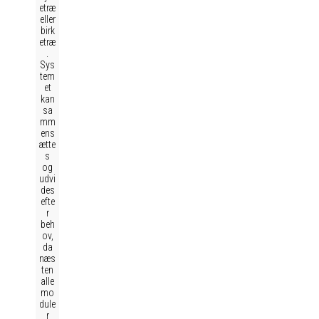
etræ
eller
birk
etræ
.
Sys
tem
et
kan
sa
mm
ens
ætte
s
og
udvi
des
efte
r
beh
ov,
da
næs
ten
alle
mo
dule
r