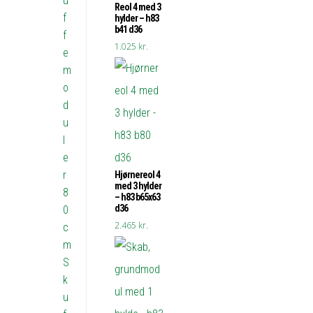
u
Reol 4 med 3
f
hylder – h83
b41 d36
f
1.025
kr.
e
m
o
d
u
l
e
r
Hjørnereol 4
med 3 hylder
8
– h83 b65x63
d36
0
2.465
kr.
c
m
S
k
u