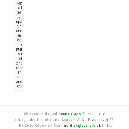
kan
sæt
tes
ove
npå
hin
and
en
og
mo
nter
es i
forl
æng
else
af
hin
and
en.
bbb-reolen.dk ved
Scanvik ApS
© 2018. Alle
rettigheder forbeholdes. Scanvik ApS | Prøvensvej 27
Log in
| DK-2610 Rødovre | Mail:
nordisk@scanvik.dk
| Tlf.: