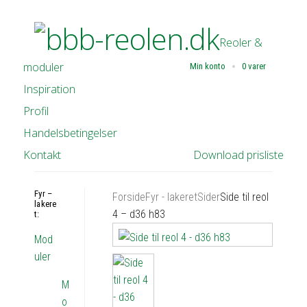
Reoler &
moduler
Min konto
0 varer
Inspiration
Profil
Handelsbetingelser
Kontakt
Download prisliste
Fyr –
Forside
Fyr - lakeret
Sider
Side til reol
lakere
4 – d36 h83
t:
Mod
uler
M
o