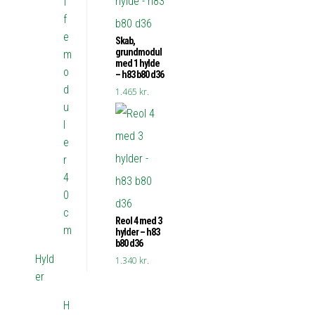
f
f
e
Skab,
grundmodul
m
med 1 hylde
o
– h83 b80 d36
d
1.465
kr.
u
l
e
r
4
0
c
Reol 4 med 3
m
hylder – h83
b80 d36
Hyld
1.340
kr.
er
H