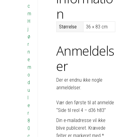
c
n
m
H
Størrelse
36 × 83 cm
j
ø
r
Anmeldels
n
e
er
m
o
Der er endnu ikke nogle
d
anmeldelser.
u
l
Vær den første til at anmelde
e
“Side til reol 4 – d36 h83”
r
Din e-mailadresse vil ikke
8
blive publiceret.
Krævede
0
felter er markeret med
*
c