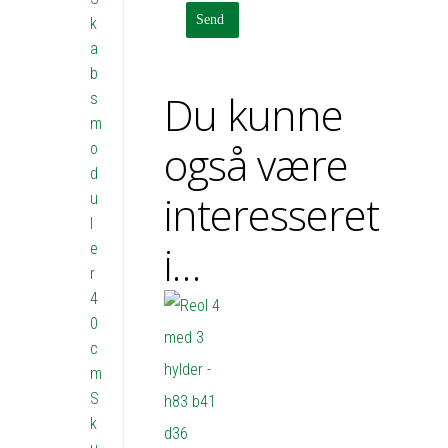
k
a
b
Du kunne
s
m
også være
o
d
interesseret
u
l
i…
e
r
4
0
c
m
S
k