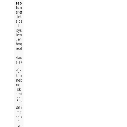
reo
len
er et
flek
sibe
lt
sys
tem
, en
bog
reol
i
klas
sisk
,
fun
ktio
nelt
nor
sk
desi
gn,
udf
ørt i
ma
ssiv
t
fyrr