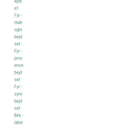
ejds
et
Fyr -
mah
ogni
bejd
set
Fyr -
prov
ence
bejd
set
Fyr -
syre
bejd
set
Birk -
laker