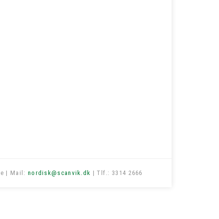
e | Mail:
nordisk@scanvik.dk
| Tlf.: 3314 2666