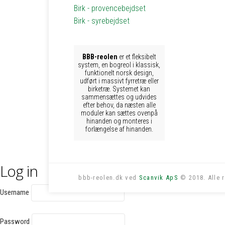
Birk - provencebejdset
Birk - syrebejdset
BBB-reolen
er et fleksibelt
system, en bogreol i klassisk,
funktionelt norsk design,
udført i massivt fyrretræ eller
birketræ. Systemet kan
sammensættes og udvides
efter behov, da næsten alle
moduler kan sættes ovenpå
hinanden og monteres i
forlængelse af hinanden.
Log in
bbb-reolen.dk ved
Scanvik ApS
© 2018. Alle r
Username
Password