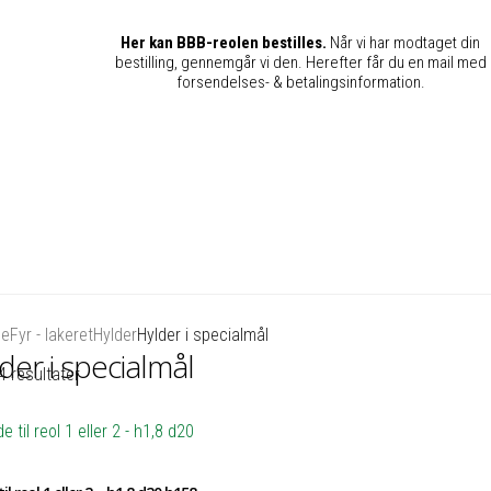
Her kan BBB-reolen bestilles.
Når vi har modtaget din
bestilling, gennemgår vi den. Herefter får du en mail med
forsendelses- & betalingsinformation.
de
Fyr - lakeret
Hylder
Hylder i specialmål
der i specialmål
4 resultater