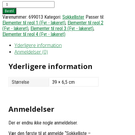
Sokkelliste
-
Bestil
h6,5
Varenummer:
699013
Kategori:
Sokkellister
Passer til:
b39
Elementer til reol 1 (Fyr - lakeret)
,
Elementer til reol 2
antal
(Fyr - lakeret)
,
Elementer til reol 3 (Fyr - lakeret)
,
Elementer til reol 4 (Fyr - lakeret)
Yderligere information
Anmeldelser (0)
Yderligere information
Størrelse
39 × 6,5 cm
Anmeldelser
Der er endnu ikke nogle anmeldelser.
Vær den første til at anmelde “Sokkelliste –