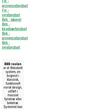
Fyr -
provencebejdset
Fyr -
syrebejdset
Birk - lakeret
Birk -
kirsebærbejdset
Birk -
provencebejdset
Birk -
syrebejdset
BBB-reolen
er et fleksibelt
system, en
bogreol i
klassisk,
funktionelt
norsk design,
udført i
massivt
fyrretræ eller
birketræ.
Systemet kan