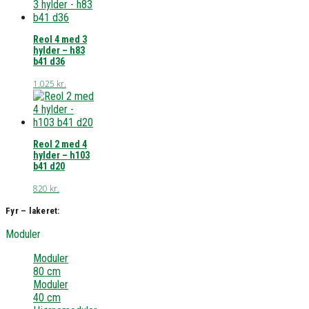
Reol 4 med 3
hylder – h83
b41 d36
1.025
kr.
Reol 2 med 4
hylder – h103
b41 d20
820
kr.
Fyr – lakeret:
Moduler
Moduler
80 cm
Moduler
40 cm