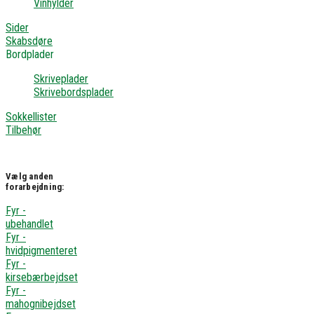
Vinhylder
Sider
Skabsdøre
Bordplader
Skriveplader
Skrivebordsplader
Sokkellister
Tilbehør
Vælg anden
forarbejdning:
Fyr -
ubehandlet
Fyr -
hvidpigmenteret
Fyr -
kirsebærbejdset
Fyr -
mahognibejdset