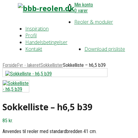
Min konto
0 varer
Reoler & moduler
Inspiration
Profil
Handelsbetingelser
Kontakt
Download prisliste
Forside
Fyr - lakeret
Sokkellister
Sokkelliste – h6,5 b39
Sokkelliste – h6,5 b39
85
kr.
Anvendes til reoler med standardbredden 41 cm.