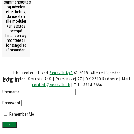
sammensættes
og udvides
efter behov,
da næsten
alle moduler
kan sættes
ovenpå
hinanden og
monteres i
forlængelse
af hinanden.
bbb-reolen.dk ved
Scanvik ApS
© 2018. Alle rettigheder
Log in
forbeholdes. Scanvik ApS | Prøvensvej 27 | DK-2610 Rødovre | Mail:
nordisk@scanvik.dk
| Tlf.: 3314 2666
Username
Password
Remember Me