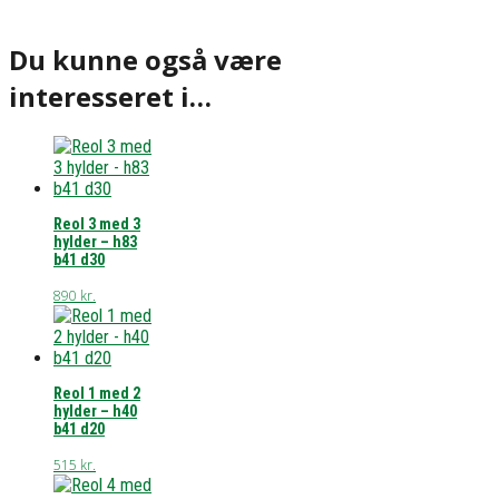
Du kunne også være
interesseret i…
Reol 3 med 3
hylder – h83
b41 d30
890
kr.
Reol 1 med 2
hylder – h40
b41 d20
515
kr.