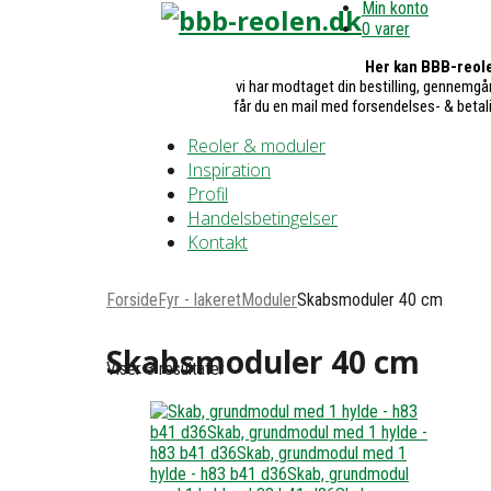
Min konto
0 varer
Her kan BBB-reole
vi har modtaget din bestilling, gennemgår
får du en mail med forsendelses- & betal
Reoler & moduler
Inspiration
Profil
Handelsbetingelser
Kontakt
Forside
Fyr - lakeret
Moduler
Skabsmoduler 40 cm
Skabsmoduler 40 cm
Viser 3 resultater