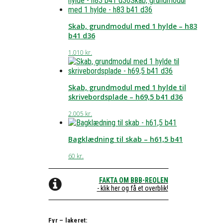
Skab, grundmodul med 1 hylde – h83
b41 d36
1.010
kr.
Skab, grundmodul med 1 hylde til
skrivebordsplade – h69,5 b41 d36
2.005
kr.
Bagklædning til skab – h61,5 b41
60
kr.
FAKTA OM BBB-REOLEN
- klik her og få et overblik!
Fyr – lakeret: