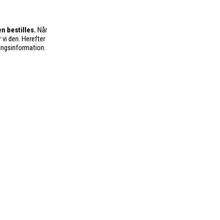
n bestilles.
Når
 vi den. Herefter
ingsinformation.