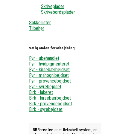
Skriveplader
Skrivebordsplader
Sokkellister
Tilbehør
Vælg anden forarbejdning:
Fyr - ubehandlet
Fyr - hvidpigmenteret
Fyr - kirsebærbejdset
Fyr - mahognibejdset
Fyr - provencebejdset
Fyr - syrebejdset
Birk - lakeret
Birk - kirsebærbejdset
Birk - provencebejdset
Birk - syrebejdset
BBB-reolen
er et fleksibelt system, en