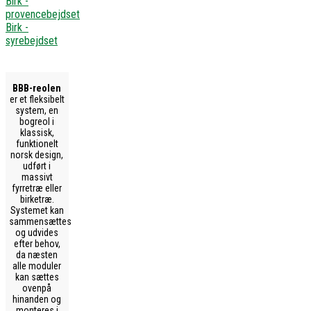
Birk -
provencebejdset
Birk -
syrebejdset
BBB-reolen
er et fleksibelt
system, en
bogreol i
klassisk,
funktionelt
norsk design,
udført i
massivt
fyrretræ eller
birketræ.
Systemet kan
sammensættes
og udvides
efter behov,
da næsten
alle moduler
kan sættes
ovenpå
hinanden og
monteres i