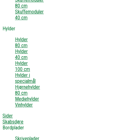
80 cm
Skuffemoduler
40 cm
Hylder
Hylder
80 cm
Hylder
40 cm
Hylder
100 cm
Hylder i
specialmål
Hjørnehylder
80 cm
Mediehylder
Vinhylder
Sider
Skabsdøre
Bordplader
Skriveplader