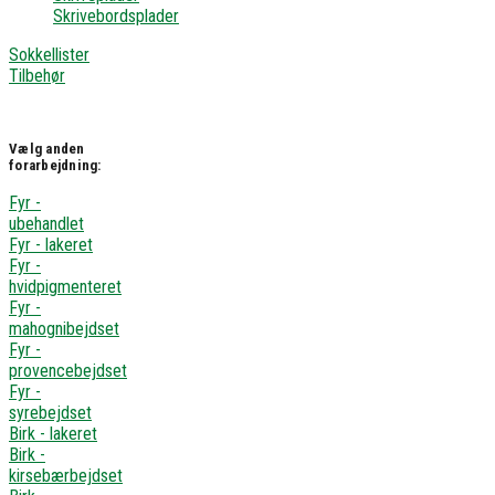
Skrivebordsplader
Sokkellister
Tilbehør
Vælg anden
forarbejdning:
Fyr -
ubehandlet
Fyr - lakeret
Fyr -
hvidpigmenteret
Fyr -
mahognibejdset
Fyr -
provencebejdset
Fyr -
syrebejdset
Birk - lakeret
Birk -
kirsebærbejdset