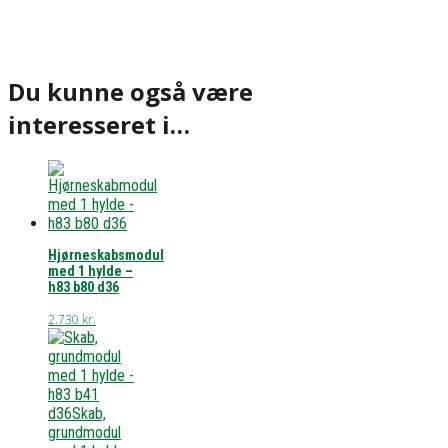
Du kunne også være
interesseret i…
Hjørneskabsmodul
med 1 hylde –
h83 b80 d36
2.730
kr.