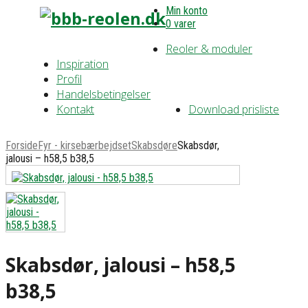
Min konto
0 varer
Reoler & moduler
Inspiration
Profil
Handelsbetingelser
Kontakt
Download prisliste
Forside
Fyr - kirsebærbejdset
Skabsdøre
Skabsdør,
jalousi – h58,5 b38,5
Skabsdør, jalousi – h58,5
b38,5