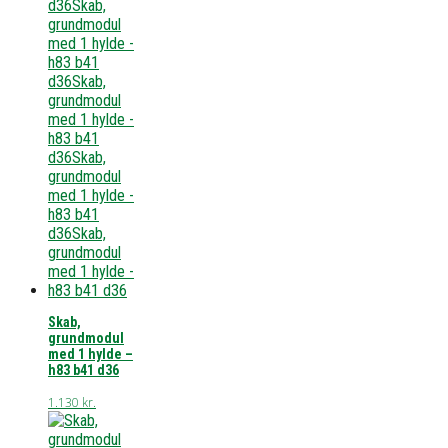
Skab,
grundmodul
med 1 hylde –
h83 b41 d36
1.130
kr.