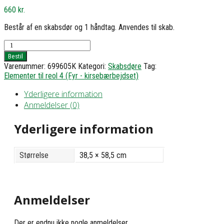
660
kr.
Består af en skabsdør og 1 håndtag. Anvendes til skab.
Skabsdør,
jalousi
Bestil
-
Varenummer:
699605K
Kategori:
Skabsdøre
Tag:
h58,5
Elementer til reol 4 (Fyr - kirsebærbejdset)
b38,5
antal
Yderligere information
Anmeldelser (0)
Yderligere information
Størrelse
38,5 × 58,5 cm
Anmeldelser
Der er endnu ikke nogle anmeldelser.