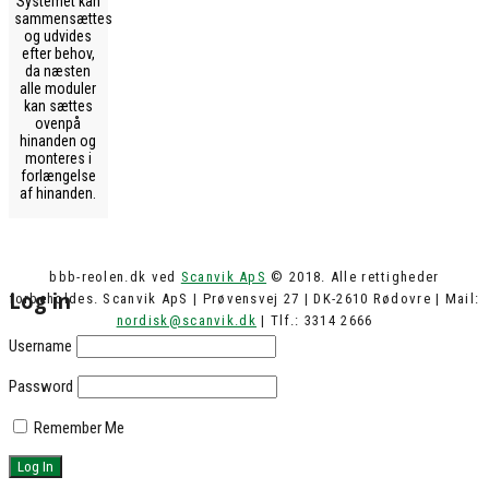
Systemet kan
sammensættes
og udvides
efter behov,
da næsten
alle moduler
kan sættes
ovenpå
hinanden og
monteres i
forlængelse
af hinanden.
bbb-reolen.dk ved
Scanvik ApS
© 2018. Alle rettigheder
Log in
forbeholdes. Scanvik ApS | Prøvensvej 27 | DK-2610 Rødovre | Mail:
nordisk@scanvik.dk
| Tlf.: 3314 2666
Username
Password
Remember Me