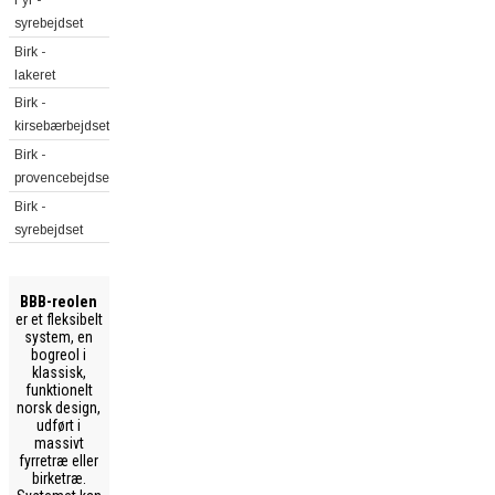
Fyr -
syrebejdset
Birk -
lakeret
Birk -
kirsebærbejdset
Birk -
provencebejdset
Birk -
syrebejdset
BBB-reolen
er et fleksibelt
system, en
bogreol i
klassisk,
funktionelt
norsk design,
udført i
massivt
fyrretræ eller
birketræ.