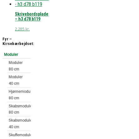
Skrivebordsplade
– h3 d78 b119
2.285
kr.
Fyr –
Kirsebærbejdset:
Moduler
Moduler
80 cm
Moduler
40 cm
Hjørnemoduler
80 cm
Skabsmoduler
80 cm
Skabsmoduler
40 cm
Skuffemoduler