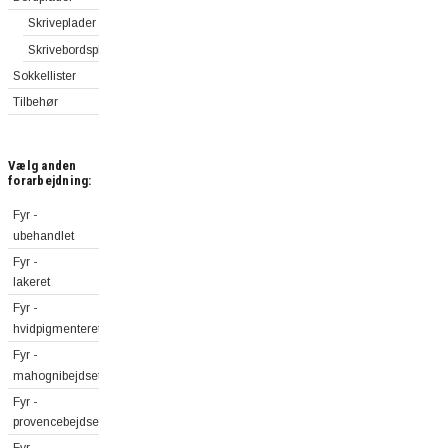
Skriveplader
Skrivebordsplader
Sokkellister
Tilbehør
Vælg anden
forarbejdning:
Fyr -
ubehandlet
Fyr -
lakeret
Fyr -
hvidpigmenteret
Fyr -
mahognibejdset
Fyr -
provencebejdset