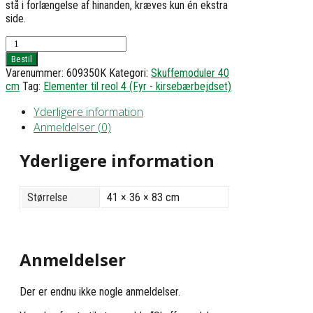
stå i forlængelse af hinanden, kræves kun én ekstra
side.
Skuffemodul
med
Bestil
4
Varenummer:
609350K
Kategori:
Skuffemoduler 40
skuffer
cm
Tag:
Elementer til reol 4 (Fyr - kirsebærbejdset)
-
h83
Yderligere information
b41
Anmeldelser (0)
d36
antal
Yderligere information
Størrelse
41 × 36 × 83 cm
Anmeldelser
Der er endnu ikke nogle anmeldelser.