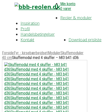
Min konto
0 varer
Reoler & moduler
Inspiration
Profil
Handelsbetingelser
Kontakt
Download prisliste
Forside
Fyr - kirsebærbejdset
Moduler
Skuffemoduler
40 cm
Skuffemodul med 4 skuffer – h83 b41 d36