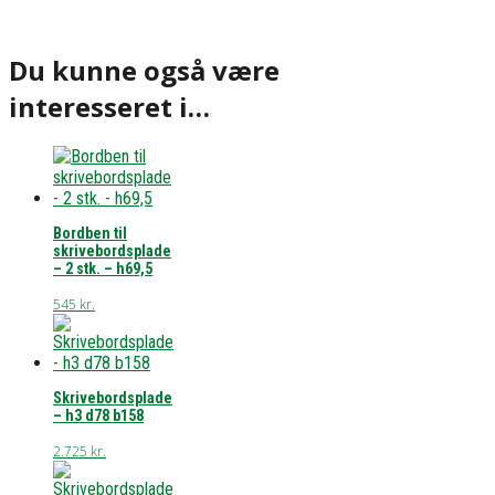
Du kunne også være
interesseret i…
Bordben til
skrivebordsplade
– 2 stk. – h69,5
545
kr.
Skrivebordsplade
– h3 d78 b158
2.725
kr.