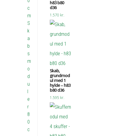
0
h83 b80
d36
c
1.570
kr.
m
S
k
a
b
s
m
o
Skab,
grundmod
d
ul med 1
u
hylde – h83
b80 d36
l
1.595
kr.
e
r
8
0
c