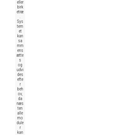
eller
birk
etræ
.
Sys
tem
et
kan
sa
mm
ens
ætte
s
og
udvi
des
efte
r
beh
ov,
da
næs
ten
alle
mo
dule
r
kan