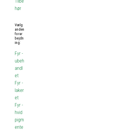
Tilbe
hør
Vælg
anden
forar
bejdn
ing:
Fyr -
ubeh
andl
et
Fyr -
laker
et
Fyr -
hvid
pigm
ente