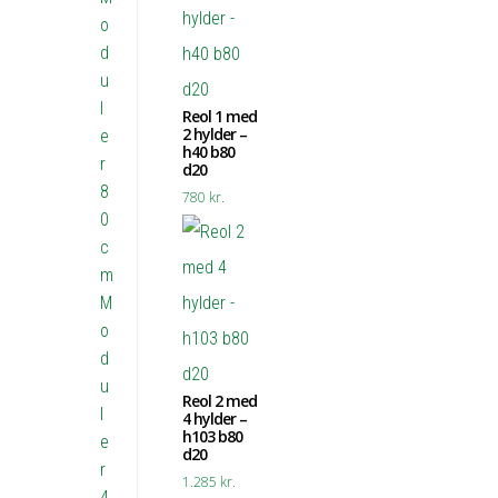
o
d
u
l
Reol 1 med
2 hylder –
e
h40 b80
r
d20
8
780
kr.
0
c
m
M
o
d
u
Reol 2 med
l
4 hylder –
h103 b80
e
d20
r
1.285
kr.
4