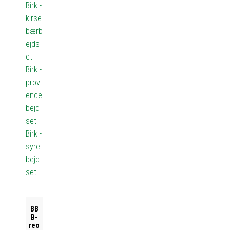
Birk -
kirse
bærb
ejds
et
Birk -
prov
ence
bejd
set
Birk -
syre
bejd
set
BB
B-
reo