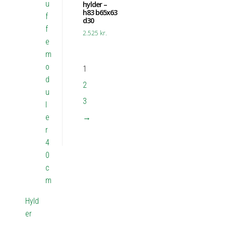
u
hylder –
h83 b65x63
f
d30
f
2.525
kr.
e
m
o
1
d
2
u
3
l
e
→
r
4
0
c
m
Hyld
er