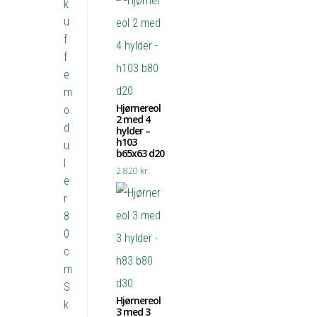
k
u
f
f
e
m
Hjørnereol
o
2 med 4
d
hylder –
h103
u
b65x63 d20
l
2.820
kr.
e
r
8
0
c
m
S
Hjørnereol
k
3 med 3