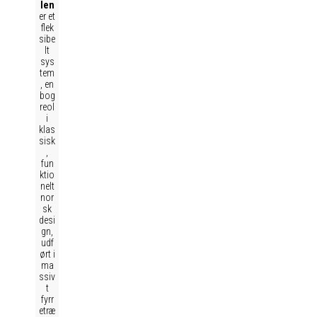
len
er et
flek
sibe
lt
sys
tem
, en
bog
reol
i
klas
sisk
,
fun
ktio
nelt
nor
sk
desi
gn,
udf
ørt i
ma
ssiv
t
fyrr
etræ