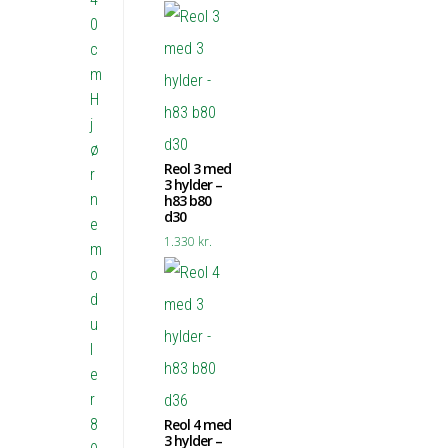
0
c
m
H
j
ø
Reol 3 med
r
3 hylder –
n
h83 b80
d30
e
1.330
kr.
m
o
d
u
l
e
r
8
Reol 4 med
3 hylder –