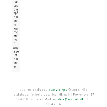
sæt
tes
ove
npå
hin
and
en
og
mo
nter
es i
forl
æng
else
af
hin
and
en.
bbb-reolen.dk ved
Scanvik ApS
© 2018. Alle
rettigheder forbeholdes. Scanvik ApS | Prøvensvej 27
Log in
| DK-2610 Rødovre | Mail:
nordisk@scanvik.dk
| Tlf.:
3314 2666