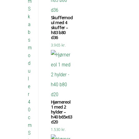
m
S
k
Skuffemod
ul med 4
a
skuffer –
b
h83 b80
d36
s
3.965
kr.
m
o
d
u
l
e
r
4
Hjørnereol
1 med 2
0
hylder –
h40 b65x63
c
d20
m
1.530
kr.
S