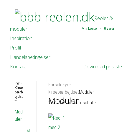
Reoler &
moduler
Min konto
0 varer
Inspiration
Profil
Handelsbetingelser
Kontakt
Download prisliste
Fyr –
Forside
Fyr -
Kirse
kirsebærbejdset
Moduler
bærb
ejdse
Moduler
t:
Viser 1–9 af 24 resultater
Mod
uler
M