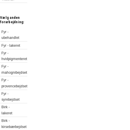
Skabsmoduler
100 cm
80 cm
Hylder i
Skabsmoduler
specialmål
Vælg anden
40 cm
forarbejdning:
Hjørnehylder
Skuffemoduler
80 cm
Fyr -
80 cm
Mediehylder
ubehandlet
Skuffemoduler
Vinhylder
Fyr - lakeret
40 cm
Fyr -
hvidpigmenteret
Fyr -
mahognibejdset
Fyr -
provencebejdset
Fyr -
syrebejdset
Birk -
lakeret
Birk -
kirsebærbejdset