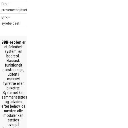
Birk -
provencebejdset
Birk -
syrebejdset
BBB-reolen
er
et fleksibelt
system, en
bogreol i
klassisk,
funktionelt
norsk design,
udført i
massivt
fyrretræ eller
birketræ.
Systemet kan
sammensættes
og udvides
efter behov, da
næsten alle
moduler kan
sættes
ovenpå