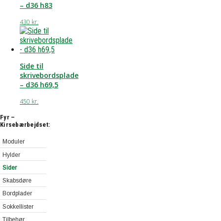
– d36 h83
430
kr.
Side til
skrivebordsplade
– d36 h69,5
450
kr.
Fyr –
Kirsebærbejdset:
Moduler
Moduler
Hylder
80 cm
Hylder
Sider
Moduler
80 cm
Skabsdøre
40 cm
Hylder
Bordplader
Hjørnemoduler
40 cm
Sokkellister
Skriveplader
80 cm
Hylder
Tilbehør
Skrivebordsplader