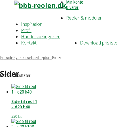
Min konto
0 varer
Reoler & moduler
Inspiration
Profil
Handelsbetingelser
Kontakt
Download prisliste
Forside
Fyr - kirsebærbejdset
Sider
Sider
Viser 6 resultater
Side til reol 1
– d20 h40
230
kr.