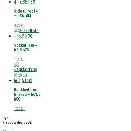
Side til reol 4
– d36 h83
430
kr.
Sokkelliste –
h6,5 b78
125
kr.
Bagklædning
til skab – h61,5
b80
100
kr.
Fyr –
Kirsebærbejdset: