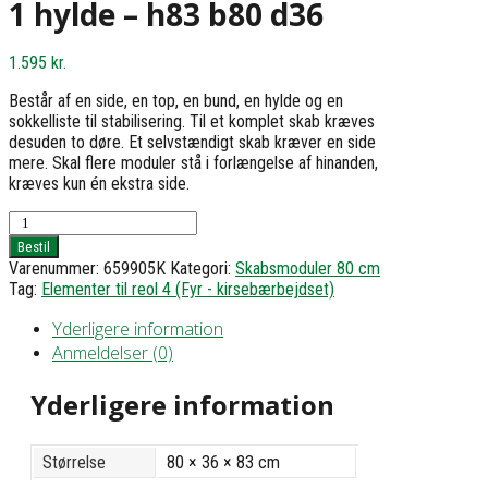
1 hylde – h83 b80 d36
1.595
kr.
Består af en side, en top, en bund, en hylde og en
sokkelliste til stabilisering. Til et komplet skab kræves
desuden to døre. Et selvstændigt skab kræver en side
mere. Skal flere moduler stå i forlængelse af hinanden,
kræves kun én ekstra side.
Skab,
grundmodul
Bestil
med
Varenummer:
659905K
Kategori:
Skabsmoduler 80 cm
1
Tag:
Elementer til reol 4 (Fyr - kirsebærbejdset)
hylde
-
Yderligere information
h83
Anmeldelser (0)
b80
d36
Yderligere information
antal
Størrelse
80 × 36 × 83 cm