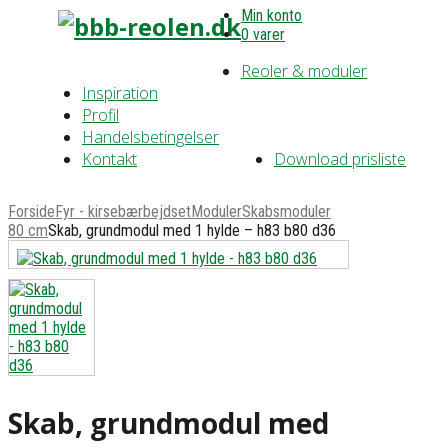
Min konto
0 varer
Reoler & moduler
Inspiration
Profil
Handelsbetingelser
Kontakt
Download prisliste
Forside
Fyr - kirsebærbejdset
Moduler
Skabsmoduler
80 cm
Skab, grundmodul med 1 hylde – h83 b80 d36
Skab, grundmodul med