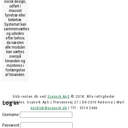
norsk design,
udført i
massivt
fyrretræ eller
birketræ.
Systemet kan
sammensættes
og udvides
efter behov,
da næsten
alle moduler
kan sættes
ovenpå
hinanden og
monteres i
forlængelse
af hinanden.
bbb-reolen.dk ved
Scanvik ApS
© 2018. Alle rettigheder
Log in
forbeholdes. Scanvik ApS | Prøvensvej 27 | DK-2610 Rødovre | Mail:
nordisk@scanvik.dk
| Tlf.: 3314 2666
Username
Password