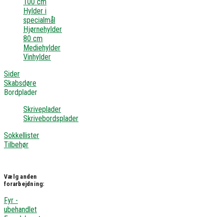
100 cm
Hylder i
specialmål
Hjørnehylder
80 cm
Mediehylder
Vinhylder
Sider
Skabsdøre
Bordplader
Skriveplader
Skrivebordsplader
Sokkellister
Tilbehør
Vælg anden
forarbejdning:
Fyr -
ubehandlet