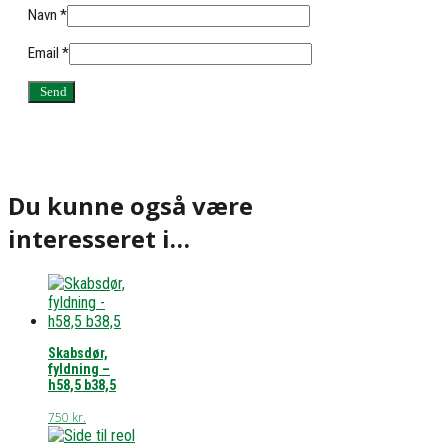
Navn
*
Email
*
Du kunne også være
interesseret i…
Skabsdør,
fyldning –
h58,5 b38,5
750
kr.