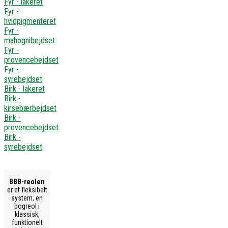
Fyr - lakeret
Fyr -
hvidpigmenteret
Fyr -
mahognibejdset
Fyr -
provencebejdset
Fyr -
syrebejdset
Birk - lakeret
Birk -
kirsebærbejdset
Birk -
provencebejdset
Birk -
syrebejdset
BBB-reolen
er et fleksibelt
system, en
bogreol i
klassisk,
funktionelt