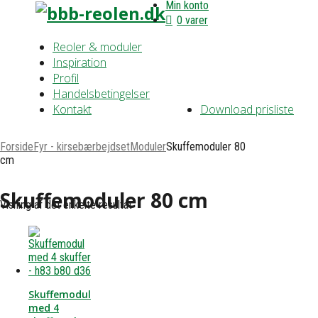
Min konto
0 varer
Reoler & moduler
Inspiration
Profil
Handelsbetingelser
Kontakt
Download prisliste
Forside
Fyr - kirsebærbejdset
Moduler
Skuffemoduler 80
cm
Skuffemoduler 80 cm
Visning af det enkelte resultat
Skuffemodul
med 4