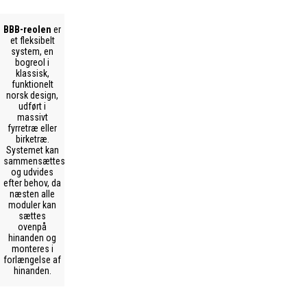
BBB-reolen
er
et fleksibelt
system, en
bogreol i
klassisk,
funktionelt
norsk design,
udført i
massivt
fyrretræ eller
birketræ.
Systemet kan
sammensættes
og udvides
efter behov, da
næsten alle
moduler kan
sættes
ovenpå
hinanden og
monteres i
forlængelse af
hinanden.