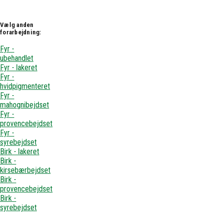
Vælg anden
forarbejdning:
Fyr -
ubehandlet
Fyr - lakeret
Fyr -
hvidpigmenteret
Fyr -
mahognibejdset
Fyr -
provencebejdset
Fyr -
syrebejdset
Birk - lakeret
Birk -
kirsebærbejdset
Birk -
provencebejdset
Birk -
syrebejdset