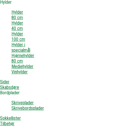
Hylder
Hylder
80 cm
Hylder
40 cm
Hylder
100 cm
Hylder i
specialmål
Hjørnehylder
80 cm
Mediehylder
Vinhylder
Sider
Skabsdøre
Bordplader
Skriveplader
Skrivebordsplader
Sokkellister
Tilbehør