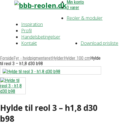
Min konto
0 varer
Reoler & moduler
Inspiration
Profil
Handelsbetingelser
Kontakt
Download prisliste
Forside
Fyr - hvidpigmenteret
Hylder
Hylder 100 cm
Hylde
til reol 3 – h1,8 d30 b98
Hylde til reol 3 – h1,8 d30
b98