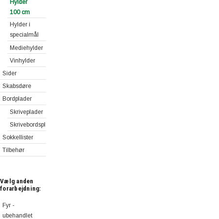
Hylder
100 cm
Hylder i
specialmål
Mediehylder
Vinhylder
Sider
Skabsdøre
Bordplader
Skriveplader
Skrivebordsplader
Sokkellister
Tilbehør
Vælg anden
forarbejdning:
Fyr -
ubehandlet