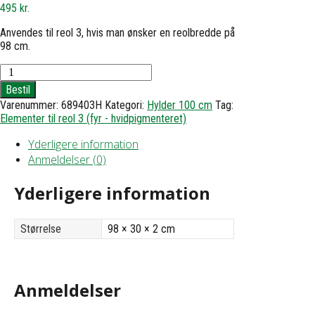
495
kr.
Anvendes til reol 3, hvis man ønsker en reolbredde på
98 cm.
Hylde
til
Bestil
reol
Varenummer:
689403H
Kategori:
Hylder 100 cm
Tag:
3
Elementer til reol 3 (fyr - hvidpigmenteret)
-
h1,8
Yderligere information
d30
b98
Anmeldelser (0)
antal
Yderligere information
Størrelse
98 × 30 × 2 cm
Anmeldelser