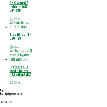
Reol 3 med 3
hylder – h83
b41 d30
1.075
kr.
Side til reol 3 –
d30 h83
405
kr.
Hjørnereol 3
med 3 hylder –
h83 b65x63 d30
2.750
kr.
Fyr –
hvidpigmenteret:
Moduler