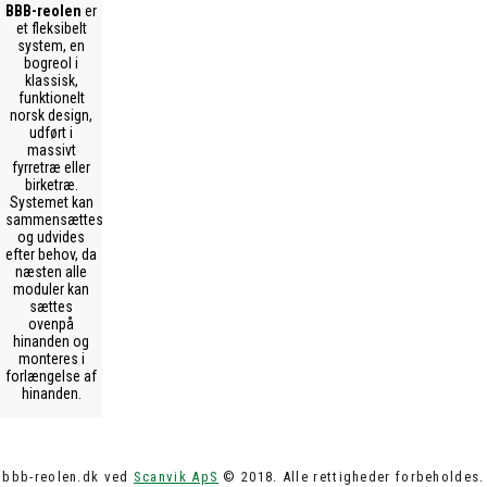
BBB-reolen
er
et fleksibelt
system, en
bogreol i
klassisk,
funktionelt
norsk design,
udført i
massivt
fyrretræ eller
birketræ.
Systemet kan
sammensættes
og udvides
efter behov, da
næsten alle
moduler kan
sættes
ovenpå
hinanden og
monteres i
forlængelse af
hinanden.
bbb-reolen.dk ved
Scanvik ApS
© 2018. Alle rettigheder forbeholdes.