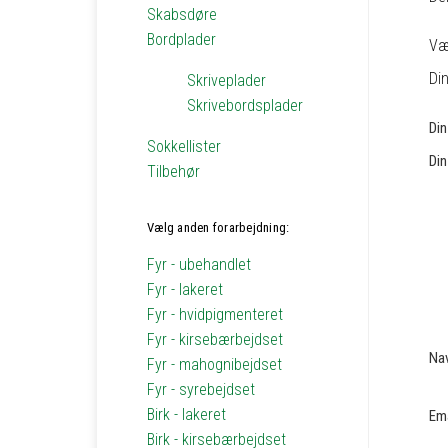
Skabsdøre
Bordplader
Væ
Din
Skriveplader
Skrivebordsplader
Di
Sokkellister
Din
Tilbehør
Vælg anden forarbejdning:
Fyr - ubehandlet
Fyr - lakeret
Fyr - hvidpigmenteret
Fyr - kirsebærbejdset
Na
Fyr - mahognibejdset
Fyr - syrebejdset
Birk - lakeret
Em
Birk - kirsebærbejdset