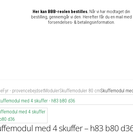
Her kan BBB-reolen bestilles.
Når vi har modtaget din
bestilling, gennemgår vi den. Herefter får du en mail med
forsendelses- & betalingsinformation.
de
Fyr - provencebejdset
Moduler
Skuffemoduler 80 cm
Skuffemodul med
ffemodul med 4 skuffer – h83 b80 d3