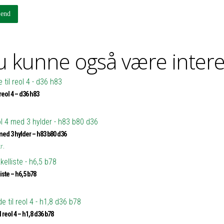
 kunne også være intere
 reol 4 – d36 h83
med 3 hylder – h83 b80 d36
r.
iste – h6,5 b78
l reol 4 – h1,8 d36 b78