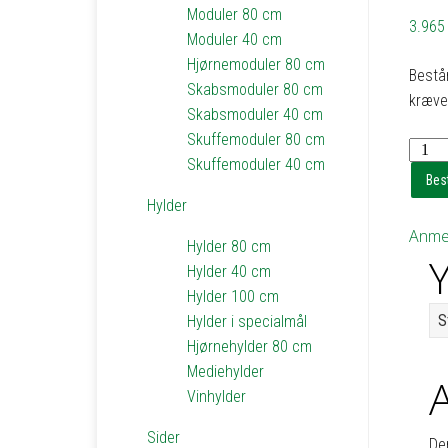
Moduler 80 cm
3.96
Moduler 40 cm
Hjørnemoduler 80 cm
Består
Skabsmoduler 80 cm
kræves
Skabsmoduler 40 cm
Skuffemoduler 80 cm
Skuff
Skuffemoduler 40 cm
med
Best
4
Hylder
skuffe
Anmel
-
Hylder 80 cm
Y
h83
Hylder 40 cm
b80
Hylder 100 cm
d36
S
Hylder i specialmål
antal
Hjørnehylder 80 cm
Mediehylder
Vinhylder
Sider
De