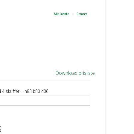
Min konto
0 varer
Download prisliste
 4 skuffer – h83 b80 d36
6