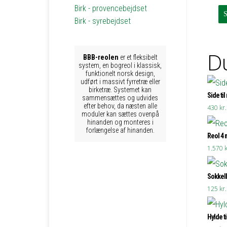
Birk - provencebejdset
Birk - syrebejdset
Du
BBB-reolen
er et fleksibelt
system, en bogreol i klassisk,
funktionelt norsk design,
udført i massivt fyrretræ eller
birketræ. Systemet kan
Side til
sammensættes og udvides
efter behov, da næsten alle
430
kr.
moduler kan sættes ovenpå
hinanden og monteres i
forlængelse af hinanden.
Reol 4 
1.570
k
Sokkell
125
kr.
Hylde ti