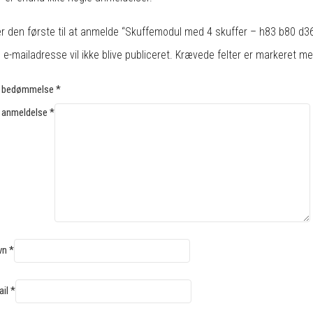
r den første til at anmelde “Skuffemodul med 4 skuffer – h83 b80 d3
 e-mailadresse vil ikke blive publiceret.
Krævede felter er markeret m
n bedømmelse
*
 anmeldelse
*
vn
*
ail
*