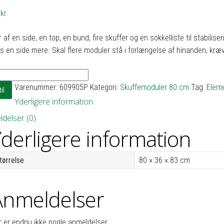
5
kr.
 af en side, en top, en bund, fire skuffer og en sokkelliste til stabilis
 en side mere. Skal flere moduler stå i forlængelse af hinanden, kræ
emodul
Varenummer:
609905P
Kategori:
Skuffemoduler 80 cm
Tag:
Eleme
il
Yderligere information
r
delser (0)
derligere information
tørrelse
80 × 36 × 83 cm
Anmeldelser
r er endnu ikke nogle anmeldelser.