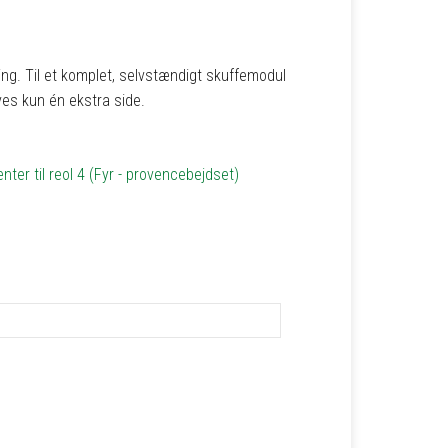
ering. Til et komplet, selvstændigt skuffemodul
ves kun én ekstra side.
nter til reol 4 (Fyr - provencebejdset)