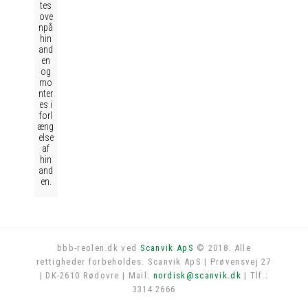
tes
ove
npå
hin
and
en
og
mo
nter
es i
forl
æng
else
af
hin
and
en.
bbb-reolen.dk ved
Scanvik ApS
© 2018. Alle
rettigheder forbeholdes. Scanvik ApS | Prøvensvej 27
Log in
| DK-2610 Rødovre | Mail:
nordisk@scanvik.dk
| Tlf.:
3314 2666