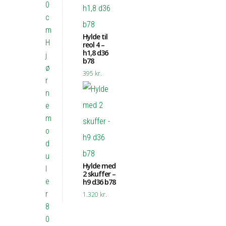
0
c
m
Hylde til
H
reol 4 –
h1,8 d36
j
b78
ø
395
kr.
r
n
e
m
o
d
u
Hylde med
l
2 skuffer –
e
h9 d36 b78
r
1.320
kr.
8
0