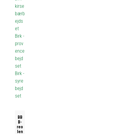
kirse
bærb
ejds
et
Birk -
prov
ence
bejd
set
Birk -
syre
bejd
set
BB
B-
reo
len