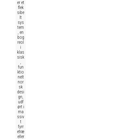
er et
flek
sibe
lt
sys
tem
, en
bog
reol
i
klas
sisk
,
fun
ktio
nelt
nor
sk
desi
gn,
udf
ørt i
ma
ssiv
t
fyrr
etræ
eller