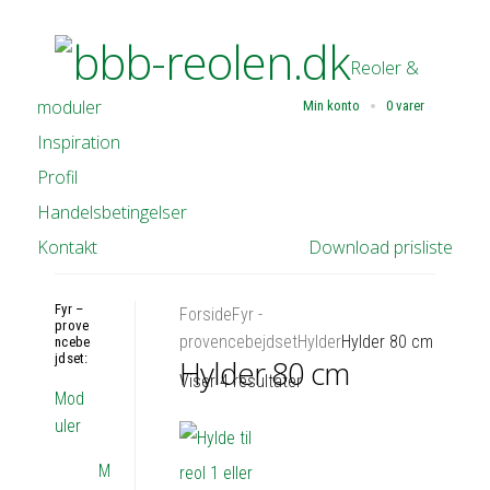
Reoler &
moduler
Min konto
0 varer
Inspiration
Profil
Handelsbetingelser
Kontakt
Download prisliste
Fyr –
Forside
Fyr -
prove
provencebejdset
Hylder
Hylder 80 cm
ncebe
jdset:
Hylder 80 cm
Viser 4 resultater
Mod
uler
M