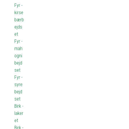
Fyr -
kirse
bærb
ejds
et
Fyr -
mah
ogni
bejd
set
Fyr -
syre
bejd
set
Birk -
laker
et
Birk -