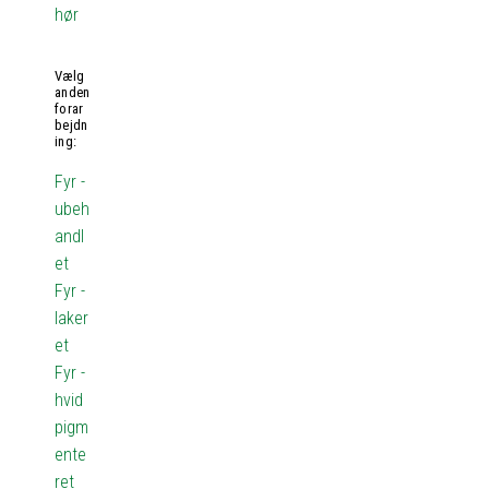
hør
Vælg
anden
forar
bejdn
ing:
Fyr -
ubeh
andl
et
Fyr -
laker
et
Fyr -
hvid
pigm
ente
ret