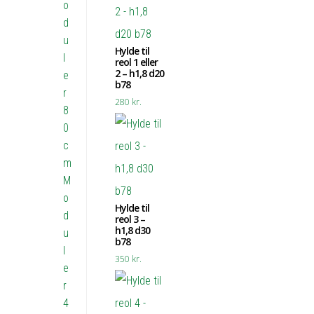
o
d
u
Hylde til
l
reol 1 eller
2 – h1,8 d20
e
b78
r
280
kr.
8
0
c
m
M
o
Hylde til
d
reol 3 –
h1,8 d30
u
b78
l
350
kr.
e
r
4