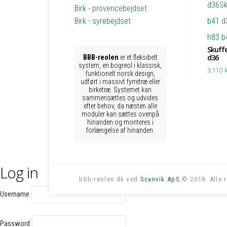
Birk - provencebejdset
Birk - syrebejdset
Skuffe
d36
BBB-reolen
er et fleksibelt
system, en bogreol i klassisk,
3.110
k
funktionelt norsk design,
udført i massivt fyrretræ eller
birketræ. Systemet kan
sammensættes og udvides
efter behov, da næsten alle
moduler kan sættes ovenpå
hinanden og monteres i
forlængelse af hinanden.
Log in
bbb-reolen.dk ved
Scanvik ApS
© 2018. Alle r
Username
Password