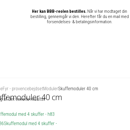
Her kan BBB-reolen bestilles.
Når vi har modtaget din
bestilling, gennemgår vi den. Herefter får du en mail med
forsendelses- & betalingsinformation.
de
Fyr - provencebejdset
Moduler
Skuffemoduler 40 cm
uffemoduler 40 cm
g af det enkelte resultat