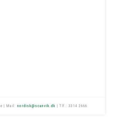
e | Mail:
nordisk@scanvik.dk
| Tlf.: 3314 2666