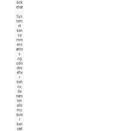
birk
etræ
.
Sys
tem
et
kan
sa
mm
ens
ætte
s
og
udvi
des
efte
r
beh
ov,
da
næs
ten
alle
mo
dule
r
kan
sæt