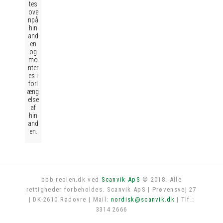
tes
ove
npå
hin
and
en
og
mo
nter
es i
forl
æng
else
af
hin
and
en.
bbb-reolen.dk ved
Scanvik ApS
© 2018. Alle
rettigheder forbeholdes. Scanvik ApS | Prøvensvej 27
Log in
| DK-2610 Rødovre | Mail:
nordisk@scanvik.dk
| Tlf.:
3314 2666