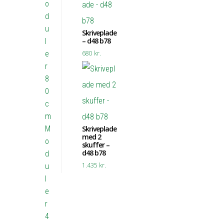
o
d
u
Skriveplade
– d48 b78
l
e
680
kr.
r
8
0
c
m
M
Skriveplade
med 2
o
skuffer –
d48 b78
d
1.435
kr.
u
l
e
r
4