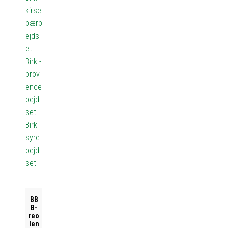
kirse
bærb
ejds
et
Birk -
prov
ence
bejd
set
Birk -
syre
bejd
set
BB
B-
reo
len