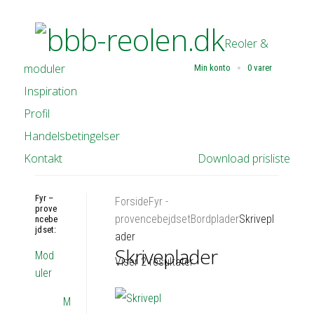
Reoler &
moduler
Min konto
0 varer
Inspiration
Profil
Handelsbetingelser
Kontakt
Download prisliste
Fyr –
Forside
Fyr -
prove
provencebejdset
Bordplader
Skrivepl
ncebe
jdset:
ader
Skriveplader
Mod
Viser 2 resultater
uler
M