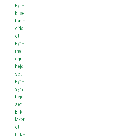
Fyr -
kirse
bærb
ejds
et
Fyr -
mah
ogni
bejd
set
Fyr -
syre
bejd
set
Birk -
laker
et
Birk -