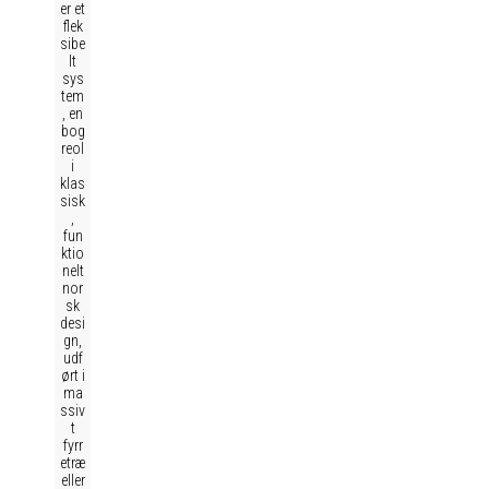
er et
flek
sibe
lt
sys
tem
, en
bog
reol
i
klas
sisk
,
fun
ktio
nelt
nor
sk
desi
gn,
udf
ørt i
ma
ssiv
t
fyrr
etræ
eller