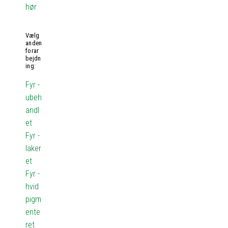
hør
Vælg
anden
forar
bejdn
ing:
Fyr -
ubeh
andl
et
Fyr -
laker
et
Fyr -
hvid
pigm
ente
ret