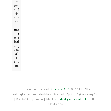
tes
ove
npå
hin
and
en
og
mo
nter
es i
forl
æng
else
af
hin
and
en.
bbb-reolen.dk ved
Scanvik ApS
© 2018. Alle
rettigheder forbeholdes. Scanvik ApS | Prøvensvej 27
Log in
| DK-2610 Rødovre | Mail:
nordisk@scanvik.dk
| Tlf.:
3314 2666