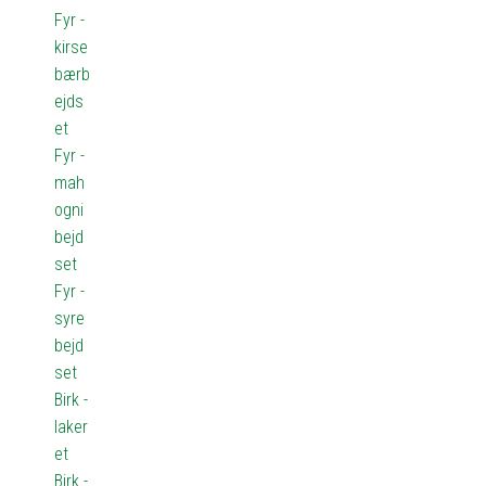
Fyr -
kirse
bærb
ejds
et
Fyr -
mah
ogni
bejd
set
Fyr -
syre
bejd
set
Birk -
laker
et
Birk -