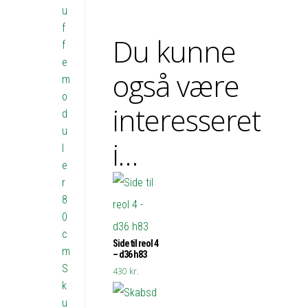
u
f
Du kunne
f
e
også være
m
o
interesseret
d
u
i…
l
e
r
8
0
c
Side til reol 4
m
– d36 h83
S
430
kr.
k
u