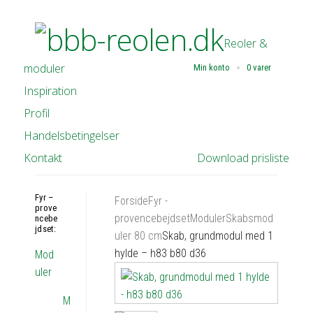
Reoler &
moduler
Min konto
0 varer
Inspiration
Profil
Handelsbetingelser
Kontakt
Download prisliste
Fyr –
Forside
Fyr -
prove
provencebejdset
Moduler
Skabsmod
ncebe
jdset:
uler 80 cm
Skab, grundmodul med 1
hylde – h83 b80 d36
Mod
uler
M