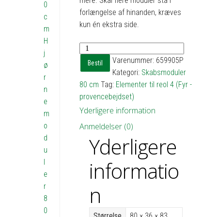
mere. Skal flere moduler stå i
0
forlængelse af hinanden, kræves
c
kun én ekstra side.
m
H
Skab,
j
grundmodul
Varenummer:
659905P
Bestil
ø
med
Kategori:
Skabsmoduler
r
1
80 cm
Tag:
Elementer til reol 4 (Fyr -
n
hylde
provencebejdset)
e
-
Yderligere information
m
h83
o
Anmeldelser (0)
b80
Yderligere
d
d36
u
antal
informatio
l
e
n
r
8
0
Størrelse
80 × 36 × 83