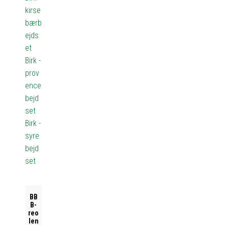
kirse
bærb
ejds
et
Birk -
prov
ence
bejd
set
Birk -
syre
bejd
set
BB
B-
reo
len