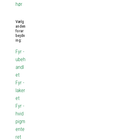
hør
Vælg
anden
forar
bejdn
ing:
Fyr -
ubeh
andl
et
Fyr -
laker
et
Fyr -
hvid
pigm
ente
ret