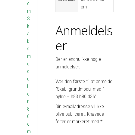
c
cm
m
S
Anmeldels
k
a
er
b
s
m
Der er endnu ikke nogle
o
anmeldelser.
d
u
Vær den første til at anmelde
l
“Skab, grundmodul med 1
e
hylde – h83 b80 d36”
r
Din e-mailadresse vil ikke
8
blive publiceret.
Krævede
0
felter er markeret med
*
c
m