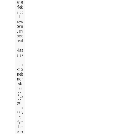
er et
flek
sibe
lt
sys
tem
, en
bog
reol
i
klas
sisk
,
fun
ktio
nelt
nor
sk
desi
gn,
udf
ørt i
ma
ssiv
t
fyrr
etræ
eller