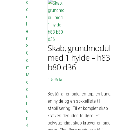
o
d
u
l
e
r
Skab, grundmodul
8
0
med 1 hylde – h83
c
b80 d36
m
M
1.595
kr.
o
d
Består af en side, en top, en bund,
u
en hylde og en sokkelliste til
l
stabilisering. Til et komplet skab
e
kræves desuden to døre. Et
r
selvstændigt skab kræver en side
4