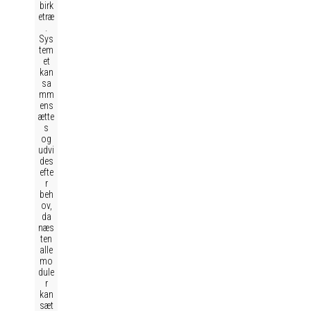
birk
etræ
.
Sys
tem
et
kan
sa
mm
ens
ætte
s
og
udvi
des
efte
r
beh
ov,
da
næs
ten
alle
mo
dule
r
kan
sæt