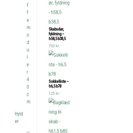
f
f
e
m
Skabsdør,
fyldning –
o
h58,5 b38,5
d
750
kr.
u
l
e
r
4
Sokkelliste –
h6,5 b78
0
125
kr.
c
m
Hyld
er