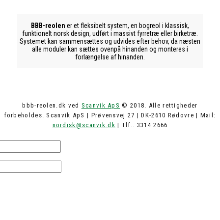
BBB-reolen
er et fleksibelt system, en bogreol i klassisk,
funktionelt norsk design, udført i massivt fyrretræ eller birketræ.
Systemet kan sammensættes og udvides efter behov, da næsten
alle moduler kan sættes ovenpå hinanden og monteres i
forlængelse af hinanden.
bbb-reolen.dk ved
Scanvik ApS
© 2018. Alle rettigheder
forbeholdes. Scanvik ApS | Prøvensvej 27 | DK-2610 Rødovre | Mail:
nordisk@scanvik.dk
| Tlf.: 3314 2666