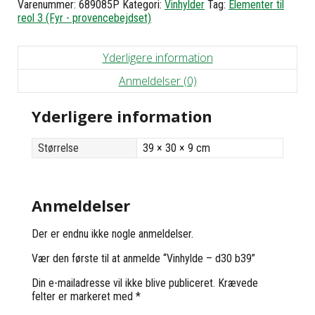
Varenummer:
689085P
Kategori:
Vinhylder
Tag:
Elementer til
b39
reol 3 (Fyr - provencebejdset)
antal
Yderligere information
Anmeldelser (0)
Yderligere information
Størrelse
39 × 30 × 9 cm
Anmeldelser
Der er endnu ikke nogle anmeldelser.
Vær den første til at anmelde “Vinhylde – d30 b39”
Din e-mailadresse vil ikke blive publiceret.
Krævede
felter er markeret med
*