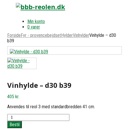
Min konto
0 varer
Forside
Fyr - provencebejdset
Hylder
Vinhylder
Vinhylde – d30
b39
Vinhylde – d30 b39
405
kr.
Anvendes til reol 3 med standardbredden 41 cm.
Vinhylde
-
Bestil
d30