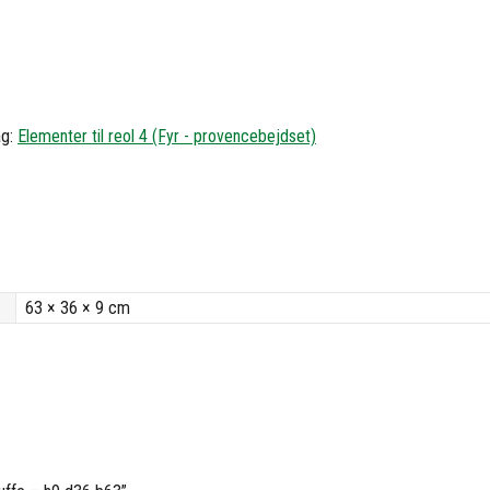
ag:
Elementer til reol 4 (Fyr - provencebejdset)
63 × 36 × 9 cm