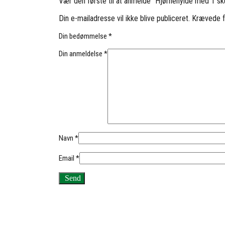
Vær den første til at anmelde “Hjørnehylde med 1 sk
Din e-mailadresse vil ikke blive publiceret.
Krævede f
Din bedømmelse
*
Din anmeldelse
*
Navn
*
Email
*