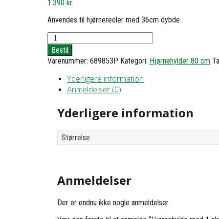
1.390
kr.
Anvendes til hjørnereoler med 36cm dybde.
Hjørnehylde
med
Bestil
1
Varenummer:
689853P
Kategori:
Hjørnehylder 80 cm
T
skuffe
-
Yderligere information
h9
Anmeldelser (0)
d36
b63
antal
Yderligere information
Størrelse
Anmeldelser
Der er endnu ikke nogle anmeldelser.