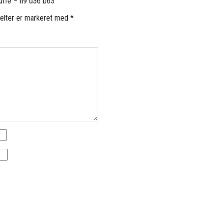
uffe – h9 d36 b63”
elter er markeret med
*