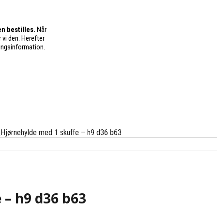
n bestilles.
Når
 vi den. Herefter
ingsinformation.
m
Hjørnehylde med 1 skuffe – h9 d36 b63
 – h9 d36 b63