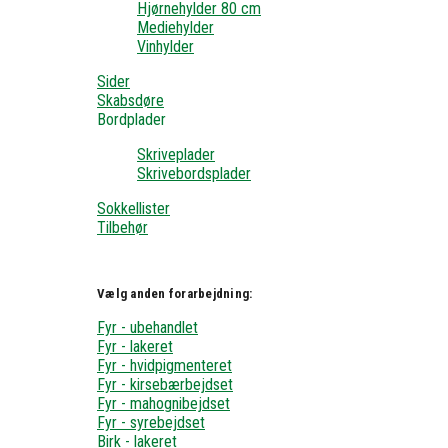
Hjørnehylder 80 cm
Mediehylder
Vinhylder
Sider
Skabsdøre
Bordplader
Skriveplader
Skrivebordsplader
Sokkellister
Tilbehør
Vælg anden forarbejdning:
Fyr - ubehandlet
Fyr - lakeret
Fyr - hvidpigmenteret
Fyr - kirsebærbejdset
Fyr - mahognibejdset
Fyr - syrebejdset
Birk - lakeret