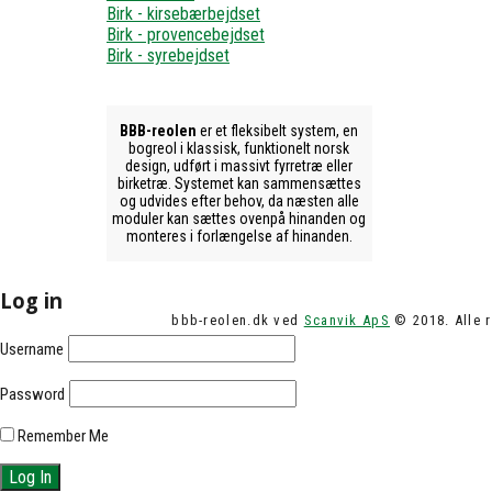
Birk - kirsebærbejdset
Birk - provencebejdset
Birk - syrebejdset
BBB-reolen
er et fleksibelt system, en
bogreol i klassisk, funktionelt norsk
design, udført i massivt fyrretræ eller
birketræ. Systemet kan sammensættes
og udvides efter behov, da næsten alle
moduler kan sættes ovenpå hinanden og
monteres i forlængelse af hinanden.
Log in
bbb-reolen.dk ved
Scanvik ApS
© 2018. Alle r
Username
Password
Remember Me