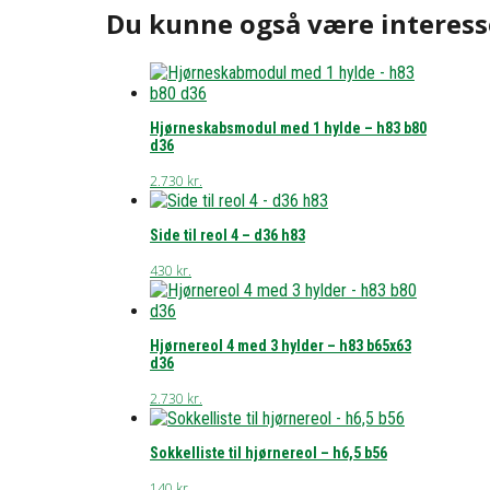
Du kunne også være interess
Hjørneskabsmodul med 1 hylde – h83 b80
d36
2.730
kr.
Side til reol 4 – d36 h83
430
kr.
Hjørnereol 4 med 3 hylder – h83 b65x63
d36
2.730
kr.
Sokkelliste til hjørnereol – h6,5 b56
140
kr.