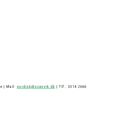
e | Mail:
nordisk@scanvik.dk
| Tlf.: 3314 2666