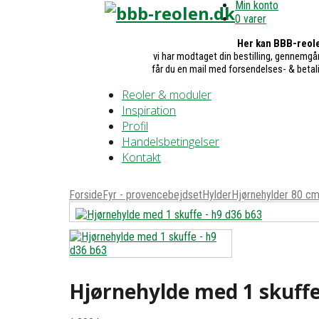
Min konto
0 varer
Her kan BBB-reole
vi har modtaget din bestilling, gennemgår
får du en mail med forsendelses- & betal
Reoler & moduler
Inspiration
Profil
Handelsbetingelser
Kontakt
Forside
Fyr - provencebejdset
Hylder
Hjørnehylder 80 c
Hjørnehylde med 1 skuffe