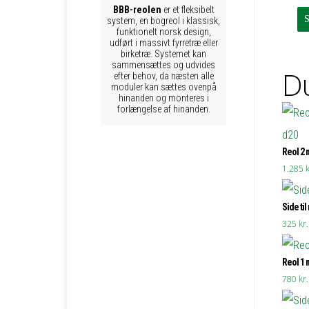
BBB-reolen
er et fleksibelt
system, en bogreol i klassisk,
funktionelt norsk design,
udført i massivt fyrretræ eller
birketræ. Systemet kan
sammensættes og udvides
Du
efter behov, da næsten alle
moduler kan sættes ovenpå
hinanden og monteres i
forlængelse af hinanden.
Reol 2 
1.285
k
Side til
325
kr.
Reol 1 
780
kr.