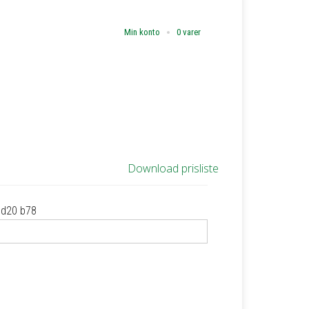
Min konto
0 varer
Download prisliste
8 d20 b78