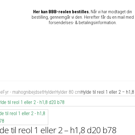
Her kan BBB-reolen bestilles.
Når vi har modtaget din
bestilling, gennemgår vi den. Herefter får du en mail med
forsendelses- & betalingsinformation.
de
Fyr - mahognibejdset
Hylder
Hylder 80 cm
Hylde til reol 1 eller 2 – h1,
de til reol 1 eller 2 – h1,8 d20 b78