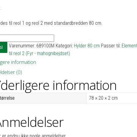
.
des til reol 1 og reol 2 med standardbredden 80 cm.
Varenummer:
689100M
Kategori:
Hylder 80 cm
Passer til:
Elemente
il
til reol 2 (Fyr - mahognibejdset)
igere information
delser (0)
derligere information
tørrelse
78 × 20 × 2 cm
Anmeldelser
r er endnu ikke nogle anmeldelser.