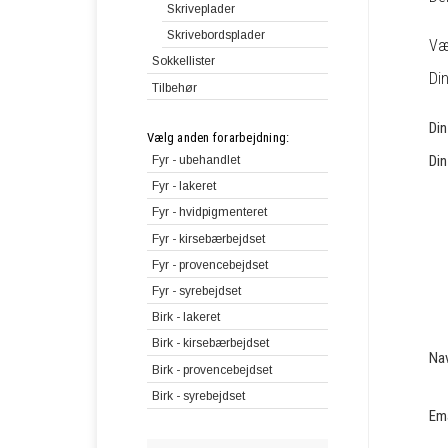
Skriveplader
Skrivebordsplader
Vær
Sokkellister
Din
Tilbehør
Di
Vælg anden forarbejdning:
Din
Fyr - ubehandlet
Fyr - lakeret
Fyr - hvidpigmenteret
Fyr - kirsebærbejdset
Fyr - provencebejdset
Fyr - syrebejdset
Birk - lakeret
Birk - kirsebærbejdset
Na
Birk - provencebejdset
Birk - syrebejdset
Em