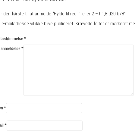
 den første til at anmelde “Hylde til reol 1 eller 2 – h1,8 d20 b78”
 e-mailadresse vil ikke blive publiceret.
Krævede felter er markeret m
n bedømmelse
*
 anmeldelse
*
vn
*
ail
*