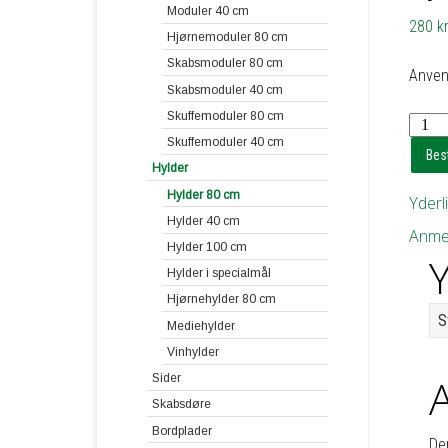
Moduler 40 cm
280
kr
Hjørnemoduler 80 cm
Skabsmoduler 80 cm
Anven
Skabsmoduler 40 cm
Skuffemoduler 80 cm
Hylde
Skuffemoduler 40 cm
til
Best
Hylder
reol
1
Hylder 80 cm
Yderl
eller
Hylder 40 cm
Anmel
2
Hylder 100 cm
Y
-
Hylder i specialmål
h1,8
Hjørnehylder 80 cm
d20
S
Mediehylder
b78
Vinhylder
antal
Sider
Skabsdøre
Bordplader
De