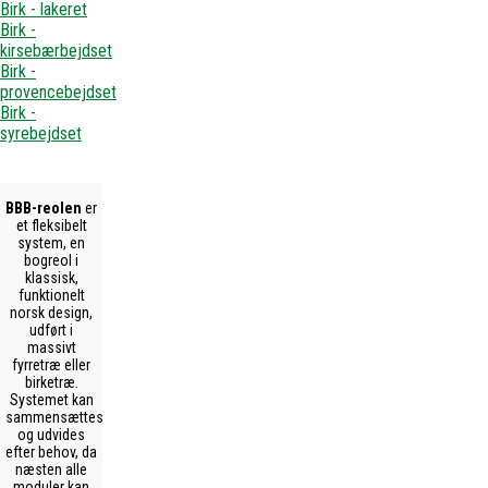
Birk - lakeret
Birk -
kirsebærbejdset
Birk -
provencebejdset
Birk -
syrebejdset
BBB-reolen
er
et fleksibelt
system, en
bogreol i
klassisk,
funktionelt
norsk design,
udført i
massivt
fyrretræ eller
birketræ.
Systemet kan
sammensættes
og udvides
efter behov, da
næsten alle
moduler kan