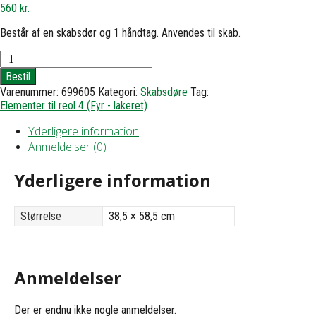
560
kr.
Består af en skabsdør og 1 håndtag. Anvendes til skab.
Skabsdør,
jalousi
Bestil
-
Varenummer:
699605
Kategori:
Skabsdøre
Tag:
h58,5
Elementer til reol 4 (Fyr - lakeret)
b38,5
antal
Yderligere information
Anmeldelser (0)
Yderligere information
Størrelse
38,5 × 58,5 cm
Anmeldelser
Der er endnu ikke nogle anmeldelser.