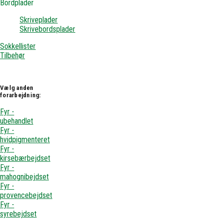
Bordplader
Skriveplader
Skrivebordsplader
Sokkellister
Tilbehør
Vælg anden
forarbejdning:
Fyr -
ubehandlet
Fyr -
hvidpigmenteret
Fyr -
kirsebærbejdset
Fyr -
mahognibejdset
Fyr -
provencebejdset
Fyr -
syrebejdset