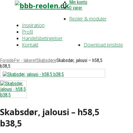
Min konto
0 varer
Reoler & moduler
Inspiration
Profil
Handelsbetingelser
Kontakt
Download prisliste
Forside
Fyr - lakeret
Skabsdøre
Skabsdør, jalousi – h58,5
b38,5
Skabsdør, jalousi – h58,5
b38,5