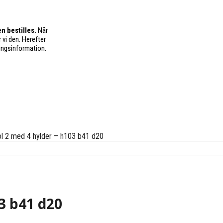
n bestilles.
Når
 vi den. Herefter
ingsinformation.
l 2 med 4 hylder – h103 b41 d20
3 b41 d20