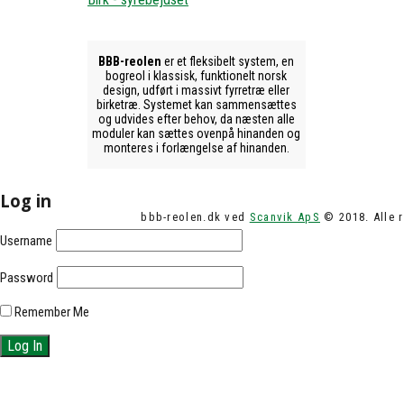
BBB-reolen
er et fleksibelt system, en
bogreol i klassisk, funktionelt norsk
design, udført i massivt fyrretræ eller
birketræ. Systemet kan sammensættes
og udvides efter behov, da næsten alle
moduler kan sættes ovenpå hinanden og
monteres i forlængelse af hinanden.
Log in
bbb-reolen.dk ved
Scanvik ApS
© 2018. Alle r
Username
Password
Remember Me