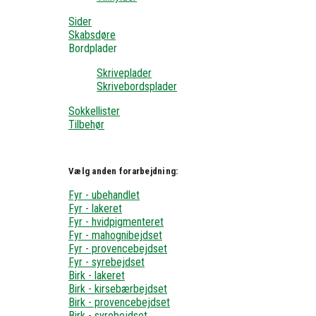
Sider
Skabsdøre
Bordplader
Skriveplader
Skrivebordsplader
Sokkellister
Tilbehør
Vælg anden forarbejdning:
Fyr - ubehandlet
Fyr - lakeret
Fyr - hvidpigmenteret
Fyr - mahognibejdset
Fyr - provencebejdset
Fyr - syrebejdset
Birk - lakeret
Birk - kirsebærbejdset
Birk - provencebejdset
Birk - syrebejdset