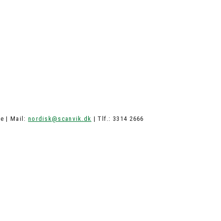
e | Mail:
nordisk@scanvik.dk
| Tlf.: 3314 2666