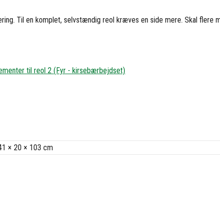
lisering. Til en komplet, selvstændig reol kræves en side mere. Skal flere 
ementer til reol 2 (Fyr - kirsebærbejdset)
41 × 20 × 103 cm