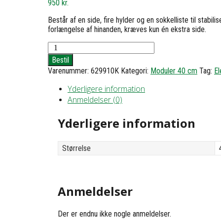
950
kr.
Består af en side, fire hylder og en sokkelliste til stabi
forlængelse af hinanden, kræves kun én ekstra side.
Reol
2
Bestil
med
Varenummer:
629910K
Kategori:
Moduler 40 cm
Tag:
El
4
hylder
Yderligere information
-
Anmeldelser (0)
h103
b41
d20
Yderligere information
antal
Størrelse
Anmeldelser
Der er endnu ikke nogle anmeldelser.