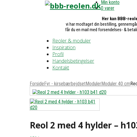
Min konto
0 varer
Her kan BBB-reole
vi har modtaget din bestilling, gennemgår
får du en mail med forsendelses- & betal
Reoler & moduler
Inspiration
Profil
Handelsbetingelser
Kontakt
Forside
Fyr - kirsebærbejdset
Moduler
Moduler 40 cm
Reo
Reol 2 med 4 hylder – h10