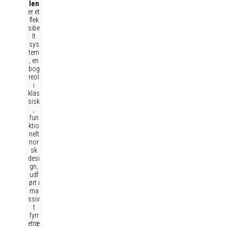
len
er et
flek
sibe
lt
sys
tem
, en
bog
reol
i
klas
sisk
,
fun
ktio
nelt
nor
sk
desi
gn,
udf
ørt i
ma
ssiv
t
fyrr
etræ