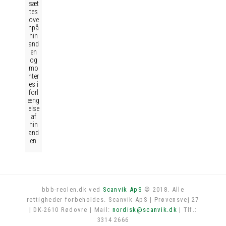
sæt
tes
ove
npå
hin
and
en
og
mo
nter
es i
forl
æng
else
af
hin
and
en.
bbb-reolen.dk ved
Scanvik ApS
© 2018. Alle
rettigheder forbeholdes. Scanvik ApS | Prøvensvej 27
Log in
| DK-2610 Rødovre | Mail:
nordisk@scanvik.dk
| Tlf.:
3314 2666