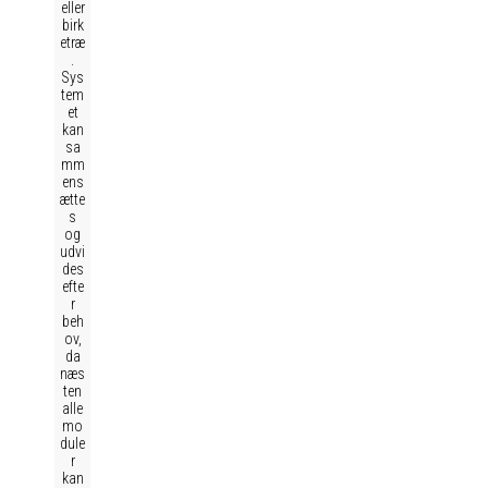
eller
birk
etræ
.
Sys
tem
et
kan
sa
mm
ens
ætte
s
og
udvi
des
efte
r
beh
ov,
da
næs
ten
alle
mo
dule
r
kan