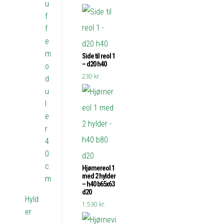
u
f
f
e
m
Side til reol 1
– d20 h40
o
230
kr.
d
u
l
e
r
4
0
c
Hjørnereol 1
med 2 hylder
m
– h40 b65x63
d20
Hyld
1.530
kr.
er