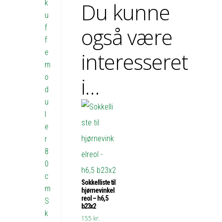
k
Du kunne
u
f
også være
f
e
interesseret
m
o
i…
d
u
l
e
r
8
0
c
Sokkelliste til
m
hjørnevinkel
reol – h6,5
S
b23x2
k
155
kr.