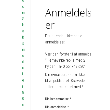
0
c
Anmeldels
m
S
er
k
a
Der er endnu ikke nogle
b
anmeldelser.
s
m
Vær den første til at anmelde
o
“Hjørnevinkelreol 1 med 2
d
hylder – h40 b51x49 d20”
u
l
Din e-mailadresse vil ikke
e
blive publiceret.
Krævede
r
felter er markeret med
*
8
0
Din bedømmelse
*
c
Din anmeldelse
*