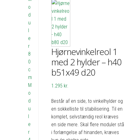
o
d
u
l
e
r
Hjørnevinkelreol 1
8
med 2 hylder – h40
0
b51x49 d20
c
m
M
1.295
kr.
o
d
Består af en side, to vinkelhylder og
u
en sokkelliste til stabilisering. Til en
l
komplet, selvstændig reol kræves
e
en side mere. Skal flere moduler stå
r
i forlængelse af hinanden, kræves
4