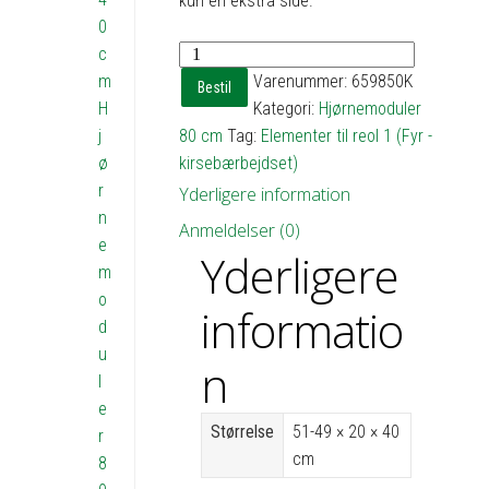
kun én ekstra side.
0
Hjørnevinkelreol
c
1
m
Varenummer:
659850K
Bestil
med
H
Kategori:
Hjørnemoduler
2
j
80 cm
Tag:
Elementer til reol 1 (Fyr -
hylder
ø
kirsebærbejdset)
-
r
Yderligere information
h40
n
Anmeldelser (0)
b51x49
e
Yderligere
d20
m
antal
o
informatio
d
u
n
l
e
Størrelse
51-49 × 20 × 40
r
cm
8