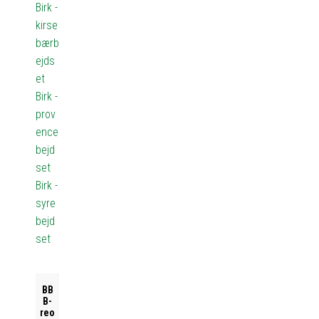
Birk -
kirse
bærb
ejds
et
Birk -
prov
ence
bejd
set
Birk -
syre
bejd
set
BB
B-
reo