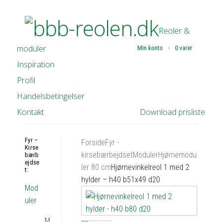
Reoler &
moduler
Min konto
0 varer
Inspiration
Profil
Handelsbetingelser
Kontakt
Download prisliste
Fyr –
Forside
Fyr -
Kirse
kirsebærbejdset
Moduler
Hjørnemodu
bærb
ejdse
ler 80 cm
Hjørnevinkelreol 1 med 2
t:
hylder – h40 b51x49 d20
Mod
uler
M