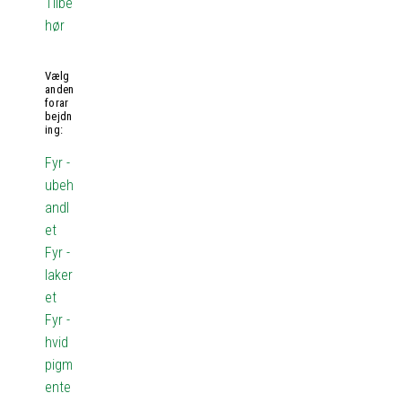
Tilbe
hør
Vælg
anden
forar
bejdn
ing:
Fyr -
ubeh
andl
et
Fyr -
laker
et
Fyr -
hvid
pigm
ente