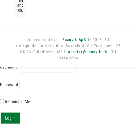
hin
and
en.
bbb-reolen.dk ved
Scanvik ApS
© 2018. Alle
rettigheder forbeholdes. Scanvik ApS | Prøvensvej 27
Log in
| DK-2610 Rødovre | Mail:
nordisk@scanvik.dk
| Tlf.:
3314 2666
Username
Password
Remember Me