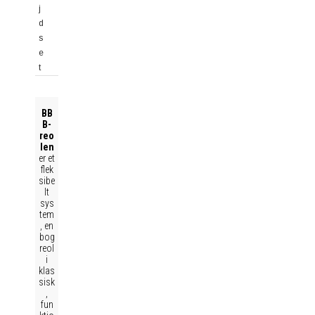
j
d
s
e
t
BB
B-
reo
len
er et
flek
sibe
lt
sys
tem
, en
bog
reol
i
klas
sisk
,
fun