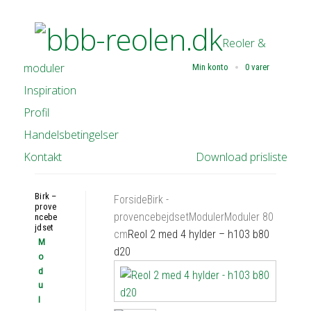
Reoler &
moduler
Min konto
0 varer
Inspiration
Profil
Handelsbetingelser
Kontakt
Download prisliste
Birk –
Forside
Birk -
prove
provencebejdset
Moduler
Moduler 80
ncebe
jdset
cm
Reol 2 med 4 hylder – h103 b80
M
d20
o
d
u
l