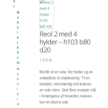
e
r
M
o
d
u
Reol 2 med 4
l
e
hylder – h103 b80
r
d20
8
0
c
1.610
kr.
m
M
Består af en side, fire hylder og en
o
sokkelliste til stabilisering. Til en
d
komplet, selvstændig reol kræves
u
l
en side mere. Skal flere moduler stå
e
i forlængelse af hinanden, kræves
r
kun én ekstra side.
4