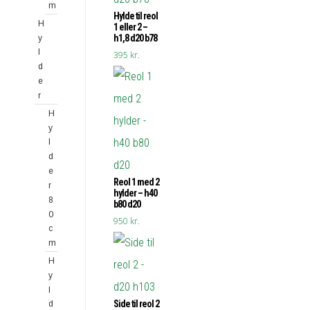
m
Hylde til reol
H
1 eller 2 –
h1,8 d20 b78
y
l
395
kr.
d
e
r
H
y
l
d
e
Reol 1 med 2
r
hylder – h40
8
b80 d20
0
950
kr.
c
m
H
y
l
Side til reol 2
d