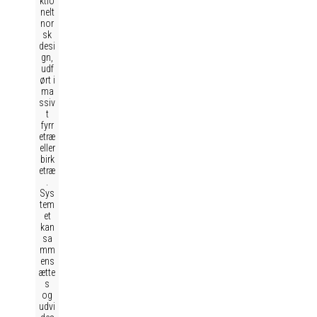
ktio
nelt
nor
sk
desi
gn,
udf
ørt i
ma
ssiv
t
fyrr
etræ
eller
birk
etræ
.
Sys
tem
et
kan
sa
mm
ens
ætte
s
og
udvi