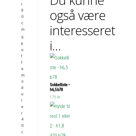
r
også være
8
0
c
interesseret
m
S
i…
k
u
f
f
e
m
o
Sokkelliste –
d
h6,5 b78
u
175
kr.
l
e
r
4
0
c