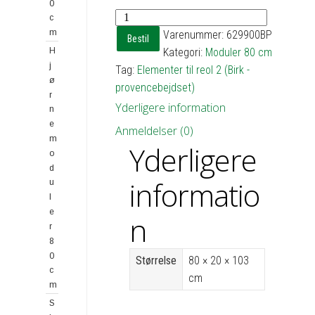
0
Reol
c
2
m
Varenummer:
629900BP
Bestil
med
H
Kategori:
Moduler 80 cm
j
4
Tag:
Elementer til reol 2 (Birk -
ø
hylder
provencebejdset)
r
-
Yderligere information
n
h103
e
Anmeldelser (0)
b80
m
Yderligere
d20
o
antal
d
informatio
u
l
e
n
r
8
0
Størrelse
80 × 20 × 103
c
cm
m
S