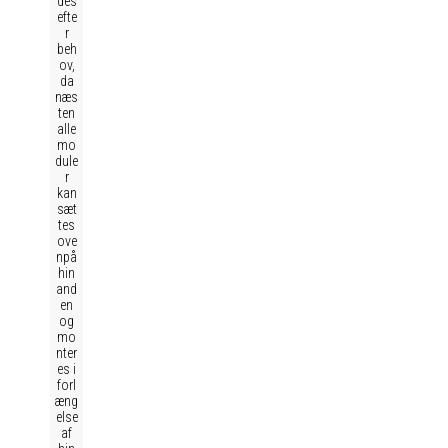
des
efte
r
beh
ov,
da
næs
ten
alle
mo
dule
r
kan
sæt
tes
ove
npå
hin
and
en
og
mo
nter
es i
forl
æng
else
af