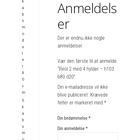
k
Anmeldels
a
b
er
s
m
o
Der er endnu ikke nogle
d
anmeldelser.
u
l
e
Vær den første til at anmelde
r
“Reol 2 med 4 hylder – h103
8
b80 d20”
0
c
Din e-mailadresse vil ikke
m
blive publiceret.
Krævede
S
felter er markeret med
*
k
a
Din bedømmelse
*
b
s
Din anmeldelse
*
m
o