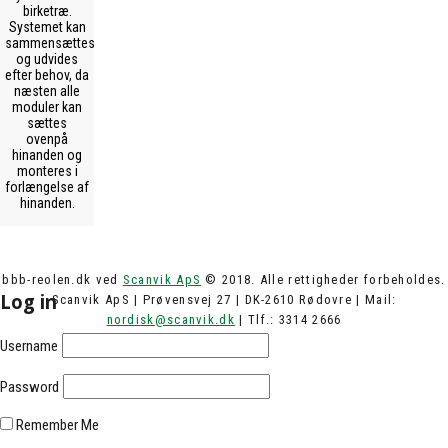
birketræ.
Systemet kan
sammensættes
og udvides
efter behov, da
næsten alle
moduler kan
sættes
ovenpå
hinanden og
monteres i
forlængelse af
hinanden.
bbb-reolen.dk ved
Scanvik ApS
© 2018. Alle rettigheder forbeholdes.
Log in
Scanvik ApS | Prøvensvej 27 | DK-2610 Rødovre | Mail:
nordisk@scanvik.dk
| Tlf.: 3314 2666
Username
Password
Remember Me