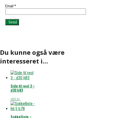
Email
*
Du kunne også være
interesseret i…
Side til reol 3 –
d30 h83
466
kr.
Sokkelliste –