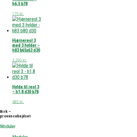
h6,5 b78
175
kr.
Hjørnereol 3
med 3 hylder –
h83 b65x63 d30
3.290
kr.
Hylde til reol 3
– h1,8 d30 b78
485
kr.
Birk –
provencebejdset
Moduler