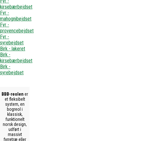
Fyr -
kirsebærbejdset
Fyr -
mahognibejdset
Fyr -
provencebejdset
Fyr -
syrebejdset
Birk - lakeret
Birk -
kirsebærbejdset
Birk -
syrebejdset
BBB-reolen
er
et fleksibelt
system, en
bogreol i
klassisk,
funktionelt
norsk design,
udført i
massivt
fyrretræ eller