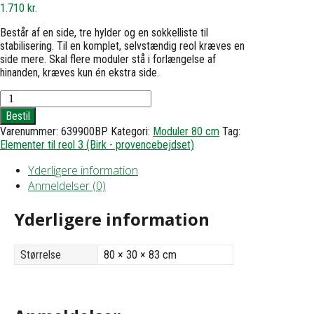
1.710
kr.
Består af en side, tre hylder og en sokkelliste til
stabilisering. Til en komplet, selvstændig reol kræves en
side mere. Skal flere moduler stå i forlængelse af
hinanden, kræves kun én ekstra side.
Reol
3
Bestil
med
Varenummer:
639900BP
Kategori:
Moduler 80 cm
Tag:
3
Elementer til reol 3 (Birk - provencebejdset)
hylder
-
Yderligere information
h83
b80
Anmeldelser (0)
d30
antal
Yderligere information
Størrelse
80 × 30 × 83 cm