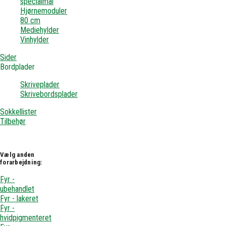
specialmål
Hjørnemoduler
80 cm
Mediehylder
Vinhylder
Sider
Bordplader
Skriveplader
Skrivebordsplader
Sokkellister
Tilbehør
Vælg anden
forarbejdning:
Fyr -
ubehandlet
Fyr - lakeret
Fyr -
hvidpigmenteret