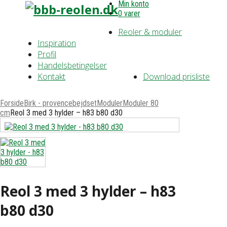
Min konto
0 varer
Reoler & moduler
Inspiration
Profil
Handelsbetingelser
Kontakt
Download prisliste
Forside
Birk - provencebejdset
Moduler
Moduler 80
cm
Reol 3 med 3 hylder – h83 b80 d30
Reol 3 med 3 hylder – h83
b80 d30