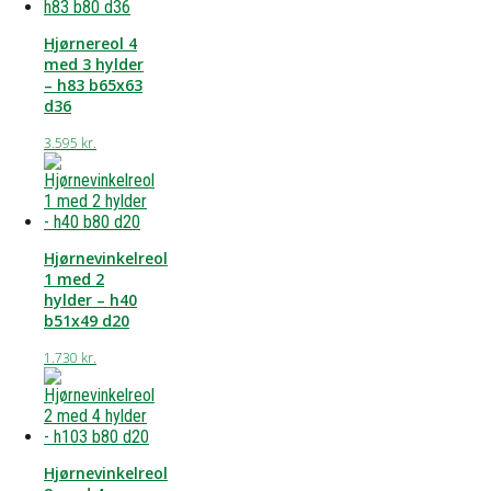
Hjørnereol 4
med 3 hylder
– h83 b65x63
d36
3.595
kr.
Hjørnevinkelreol
1 med 2
hylder – h40
b51x49 d20
1.730
kr.
Hjørnevinkelreol