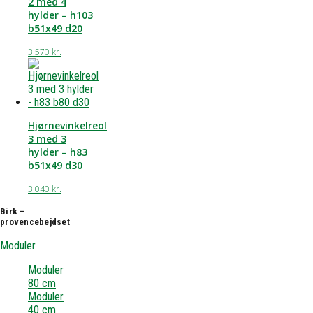
2 med 4
hylder – h103
b51x49 d20
3.570
kr.
Hjørnevinkelreol
3 med 3
hylder – h83
b51x49 d30
3.040
kr.
Birk –
provencebejdset
Moduler
Moduler
80 cm
Moduler
40 cm