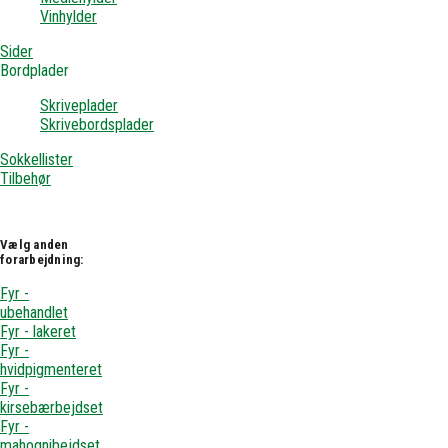
Vinhylder
Sider
Bordplader
Skriveplader
Skrivebordsplader
Sokkellister
Tilbehør
Vælg anden
forarbejdning:
Fyr -
ubehandlet
Fyr - lakeret
Fyr -
hvidpigmenteret
Fyr -
kirsebærbejdset
Fyr -
mahognibejdset