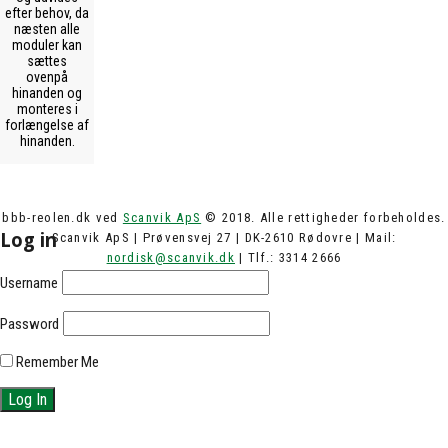
efter behov, da
næsten alle
moduler kan
sættes
ovenpå
hinanden og
monteres i
forlængelse af
hinanden.
bbb-reolen.dk ved
Scanvik ApS
© 2018. Alle rettigheder forbeholdes.
Log in
Scanvik ApS | Prøvensvej 27 | DK-2610 Rødovre | Mail:
nordisk@scanvik.dk
| Tlf.: 3314 2666
Username
Password
Remember Me