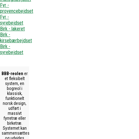
Fyr -
provencebejdset
Fyr -
syrebejdset
Birk - lakeret
Birk -
kirsebærbejdset
Birk -
syrebejdset
BBB-reolen
er
et fleksibelt
system, en
bogreol i
klassisk,
funktionelt
norsk design,
udført i
massivt
fyrretræ eller
birketræ.
Systemet kan
sammensættes
og udvides