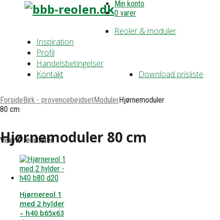
Min konto
0 varer
Reoler & moduler
Inspiration
Profil
Handelsbetingelser
Kontakt
Download prisliste
Forside
Birk - provencebejdset
Moduler
Hjørnemoduler
80 cm
Hjørnemoduler 80 cm
Viser 7 resultater
Hjørnereol 1
med 2 hylder
– h40 b65x63