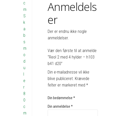
Anmeldels
c
m
er
S
k
a
Der er endnu ikke nogle
b
anmeldelser.
s
m
Vær den første til at anmelde
o
“Reol 2 med 4 hylder – h103
d
b41 d20”
u
Din e-mailadresse vil ikke
l
blive publiceret.
Krævede
e
felter er markeret med
*
r
8
Din bedømmelse
*
0
c
Din anmeldelse
*
m