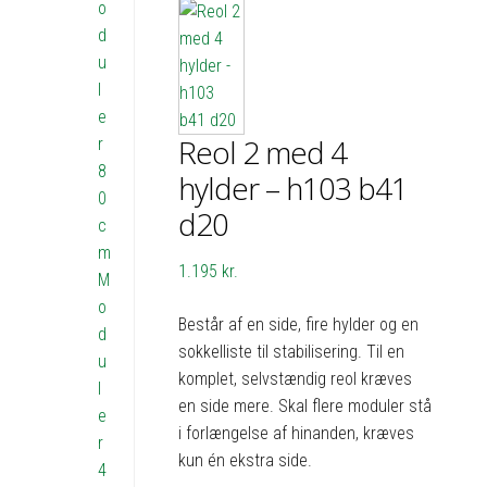
o
d
u
l
e
Reol 2 med 4
r
8
hylder – h103 b41
0
d20
c
m
1.195
kr.
M
o
Består af en side, fire hylder og en
d
sokkelliste til stabilisering. Til en
u
komplet, selvstændig reol kræves
l
en side mere. Skal flere moduler stå
e
i forlængelse af hinanden, kræves
r
kun én ekstra side.
4