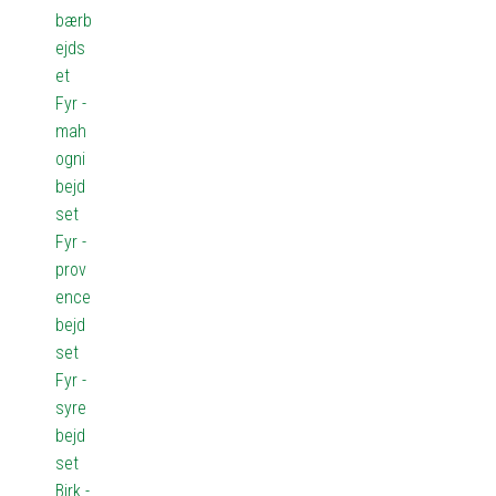
bærb
ejds
et
Fyr -
mah
ogni
bejd
set
Fyr -
prov
ence
bejd
set
Fyr -
syre
bejd
set
Birk -