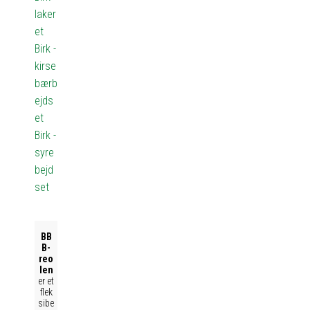
laker
et
Birk -
kirse
bærb
ejds
et
Birk -
syre
bejd
set
BB
B-
reo
len
er et
flek
sibe