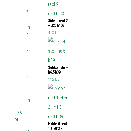
f
f
e
Side til reol 2
– d20 h103
m
410
kr.
o
d
u
l
e
Sokkelliste –
r
h6,5 b39
4
115
kr.
0
c
m
Hyld
er
Hylde til reol
1 eller 2 –