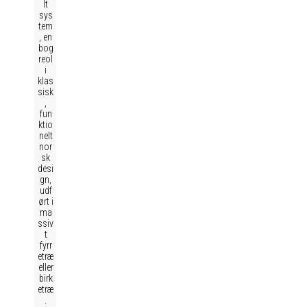
lt
sys
tem
, en
bog
reol
i
klas
sisk
,
fun
ktio
nelt
nor
sk
desi
gn,
udf
ørt i
ma
ssiv
t
fyrr
etræ
eller
birk
etræ
.