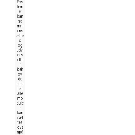
Sys
tem
et
kan
sa
mm
ens
ætte
s
og
udvi
des
efte
r
beh
ov,
da
næs
ten
alle
mo
dule
r
kan
sæt
tes
ove
npå