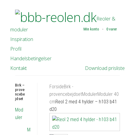
Reoler &
moduler
Min konto
0 varer
Inspiration
Profil
Handelsbetingelser
Kontakt
Download prisliste
Birk –
Forside
Birk -
prove
provencebejdset
Moduler
Moduler 40
ncebe
jdset
cm
Reol 2 med 4 hylder – h103 b41
d20
Mod
uler
M