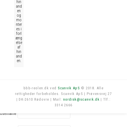
hin
and
en
og
mo
nter
es i
forl
æng
else
af
hin
and
en.
bbb-reolen.dk ved
Scanvik ApS
© 2018. Alle
rettigheder forbeholdes. Scanvik ApS | Prøvensvej 27
Log in
| DK-2610 Rødovre | Mail:
nordisk@scanvik.dk
| Tlf.:
3314 2666
Username