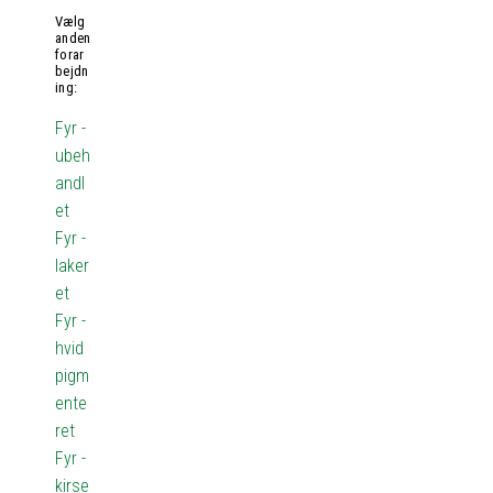
Vælg
anden
forar
bejdn
ing:
Fyr -
ubeh
andl
et
Fyr -
laker
et
Fyr -
hvid
pigm
ente
ret
Fyr -
kirse