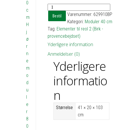
0
Reol
c
2
Varenummer:
629910BP
Bestil
m
med
Kategori:
Moduler 40 cm
H
4
Tag:
Elementer til reol 2 (Birk -
j
hylder
provencebejdset)
ø
-
Yderligere information
r
h103
n
Anmeldelser (0)
b41
Yderligere
e
d20
m
antal
informatio
o
d
n
u
l
e
Størrelse
41 × 20 × 103
r
cm
8
0