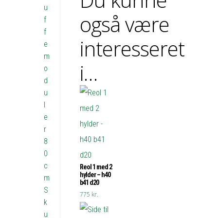
u
også være
f
f
interesseret
e
m
i…
o
d
u
l
e
r
8
0
c
Reol 1 med 2
hylder – h40
m
b41 d20
S
775
kr.
k
u