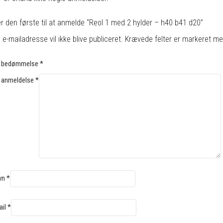
r den første til at anmelde “Reol 1 med 2 hylder – h40 b41 d20”
 e-mailadresse vil ikke blive publiceret.
Krævede felter er markeret m
n bedømmelse
*
 anmeldelse
*
vn
*
ail
*