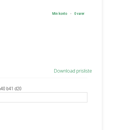
Min konto
0 varer
Download prisliste
h40 b41 d20