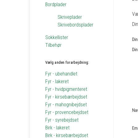
Bordplader
Væ
Skriveplader
Din
Skrivebordsplader
Sokkellister
Di
Tilbehør
Din
Vælg anden forarbejdning:
Fyr - ubehandlet
Fyr - lakeret
Fyr - hvidpigmenteret
Fyr - kirsebærbejdset
Fyr - mahognibejdset
Na
Fyr - provencebejdset
Fyr - syrebejdset
Birk - lakeret
Em
Birk - kirsebærbejdset