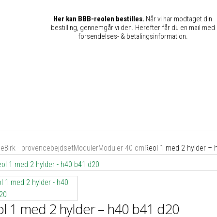
Her kan BBB-reolen bestilles.
Når vi har modtaget din
bestilling, gennemgår vi den. Herefter får du en mail med
forsendelses- & betalingsinformation.
de
Birk - provencebejdset
Moduler
Moduler 40 cm
Reol 1 med 2 hylder – 
l 1 med 2 hylder – h40 b41 d20