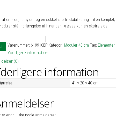
.
 af en side, to hylder og en sokkelliste til stabilisering. Til en kompl
moduler stå i forlængelse af hinanden, kræves kun én ekstra side.
Varenummer:
619910BP
Kategori:
Moduler 40 cm
Tag:
Elementer t
il
Yderligere information
delser (0)
derligere information
tørrelse
41 × 20 × 40 cm
Anmeldelser
r er endnu ikke nogle anmeldelser.