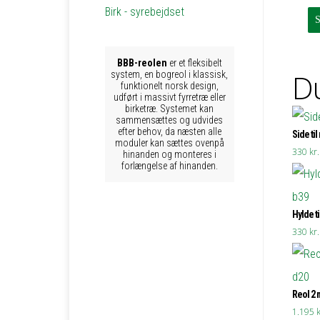
Birk - syrebejdset
BBB-reolen
er et fleksibelt
Du
system, en bogreol i klassisk,
funktionelt norsk design,
udført i massivt fyrretræ eller
birketræ. Systemet kan
sammensættes og udvides
efter behov, da næsten alle
Side til
moduler kan sættes ovenpå
330
kr.
hinanden og monteres i
forlængelse af hinanden.
Hylde ti
330
kr.
Reol 2 
1.195
k