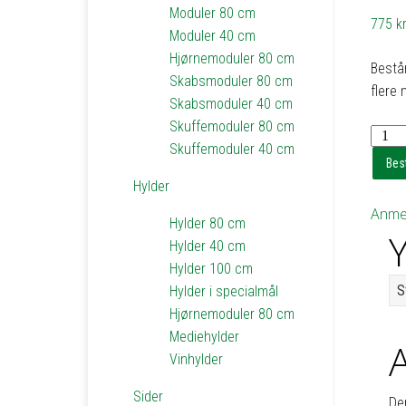
Moduler 80 cm
775
kr
Moduler 40 cm
Hjørnemoduler 80 cm
Består
Skabsmoduler 80 cm
flere 
Skabsmoduler 40 cm
Skuffemoduler 80 cm
Reol
Skuffemoduler 40 cm
1
Best
med
Hylder
2
Anmel
hylder
Hylder 80 cm
Y
-
Hylder 40 cm
h40
Hylder 100 cm
b41
S
Hylder i specialmål
d20
Hjørnemoduler 80 cm
antal
Mediehylder
Vinhylder
Sider
De