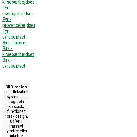
kirsebærbejdset
Fyr -
mahognibejdset
Fyr -
provencebejdset
Fyr -
syrebejdset
Birk - lakeret
Birk -
kirsebærbejdset
Birk -
syrebejdset
BBB-reolen
er et fleksibelt
system, en
bogreol i
klassisk,
funktionelt
norsk design,
udført i
massivt
fyrretræ eller
birketræ.