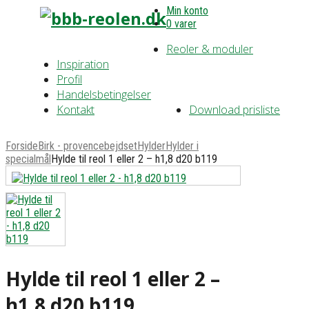
Min konto
0 varer
Reoler & moduler
Inspiration
Profil
Handelsbetingelser
Kontakt
Download prisliste
Forside
Birk - provencebejdset
Hylder
Hylder i
specialmål
Hylde til reol 1 eller 2 – h1,8 d20 b119
Hylde til reol 1 eller 2 –
h1,8 d20 b119