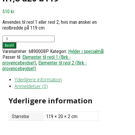
510
kr.
Anvendes til reol 1 eller reol 2, hvis man ønsker en
reolbredde på 119 cm.
Hylde
til
Bestil
reol
Varenummer:
689000BP
Kategori:
Hylder i specialmål
1
Passer til:
Elementer til reol 1 (Birk -
eller
provencebejdset)
,
Elementer til reol 2 (Birk -
2
provencebejdset)
-
h1,8
Yderligere information
d20
Anmeldelser (0)
b119
antal
Yderligere information
Størrelse
119 × 20 × 2 cm