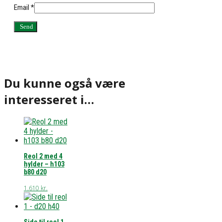
Email
*
Du kunne også være
interesseret i…
Reol 2 med 4
hylder – h103
b80 d20
1.610
kr.