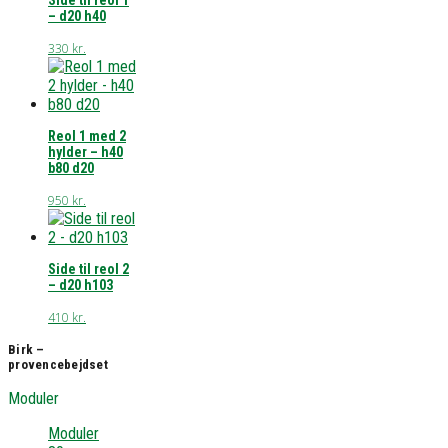
Side til reol 1
– d20 h40
330
kr.
Reol 1 med 2
hylder – h40
b80 d20
950
kr.
Side til reol 2
– d20 h103
410
kr.
Birk –
provencebejdset
Moduler
Moduler