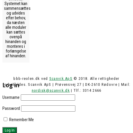
Systemet kan
sammensættes
og udvides
efter behov,
da næsten
alle moduler
kan sættes
ovenpå
hinanden og
monteres i
forlængelse
af hinanden.
bbb-reolen.dk ved
Scanvik ApS
© 2018. Alle rettigheder
Log in
forbeholdes. Scanvik ApS | Prøvensvej 27 | DK-2610 Rødovre | Mail:
nordisk@scanvik.dk
| Tlf.: 3314 2666
Username
Password
Remember Me