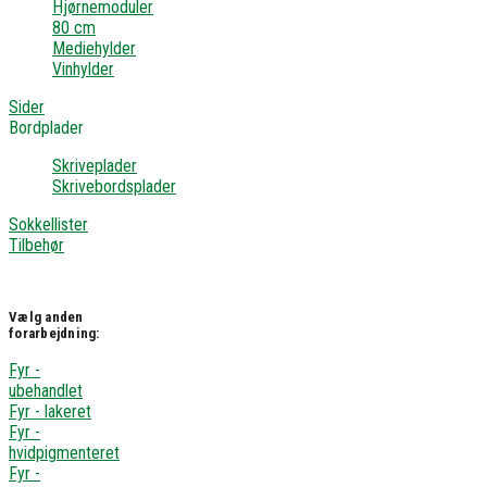
Hjørnemoduler
80 cm
Mediehylder
Vinhylder
Sider
Bordplader
Skriveplader
Skrivebordsplader
Sokkellister
Tilbehør
Vælg anden
forarbejdning:
Fyr -
ubehandlet
Fyr - lakeret
Fyr -
hvidpigmenteret
Fyr -