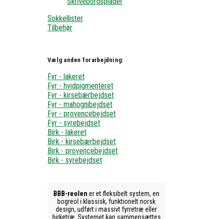
Skrivebordsplader
Sokkellister
Tilbehør
Vælg anden forarbejdning:
Fyr - lakeret
Fyr - hvidpigmenteret
Fyr - kirsebærbejdset
Fyr - mahognibejdset
Fyr - provencebejdset
Fyr - syrebejdset
Birk - lakeret
Birk - kirsebærbejdset
Birk - provencebejdset
Birk - syrebejdset
BBB-reolen
er et fleksibelt system, en
bogreol i klassisk, funktionelt norsk
design, udført i massivt fyrretræ eller
birketræ. Systemet kan sammensættes