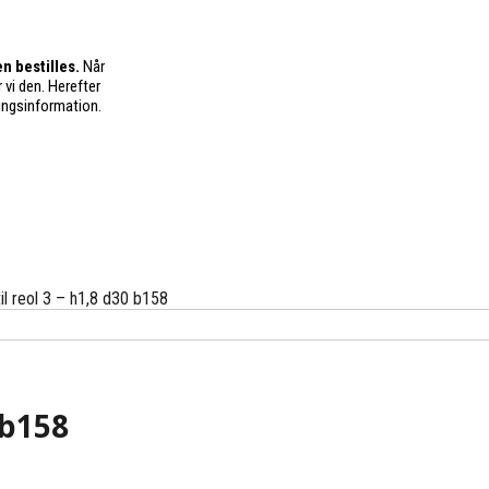
n bestilles.
Når
 vi den. Herefter
ingsinformation.
il reol 3 – h1,8 d30 b158
 b158