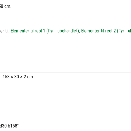
58 cm.
r til:
Elementer til reol 1 (Fyr - ubehandlet)
,
Elementer til reol 2 (Fyr - 
158 × 30 × 2 cm
8 d30 b158”