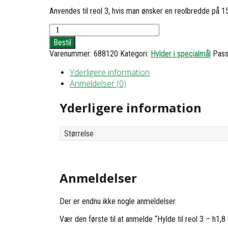
Anvendes til reol 3, hvis man ønsker en reolbredde på 1
Hylde
til
Bestil
reol
Varenummer:
688120
Kategori:
Hylder i specialmål
Passe
3
-
Yderligere information
h1,8
Anmeldelser (0)
d30
b158
antal
Yderligere information
Størrelse
Anmeldelser
Der er endnu ikke nogle anmeldelser.
Vær den første til at anmelde “Hylde til reol 3 – h1,