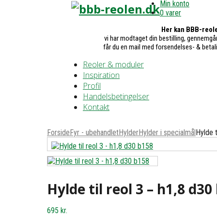
Min konto
0 varer
Her kan BBB-reole
vi har modtaget din bestilling, gennemgår
får du en mail med forsendelses- & betal
Reoler & moduler
Inspiration
Profil
Handelsbetingelser
Kontakt
Forside
Fyr - ubehandlet
Hylder
Hylder i specialmål
Hylde t
Hylde til reol 3 – h1,8 d30
695
kr.