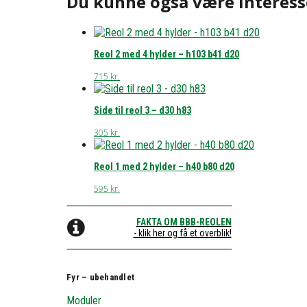
Du kunne også være interess
Reol 2 med 4 hylder – h103 b41 d20
715
kr.
Side til reol 3 – d30 h83
305
kr.
Reol 1 med 2 hylder – h40 b80 d20
595
kr.
FAKTA OM BBB-REOLEN
- klik her og få et overblik!
Fyr – ubehandlet
Moduler