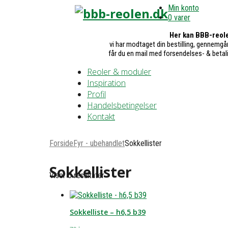
Min konto
0 varer
Her kan BBB-reole
vi har modtaget din bestilling, gennemgår
får du en mail med forsendelses- & betal
Reoler & moduler
Inspiration
Profil
Handelsbetingelser
Kontakt
Forside
Fyr - ubehandlet
Sokkellister
Sokkellister
Viser 6 resultater
Sokkelliste – h6,5 b39