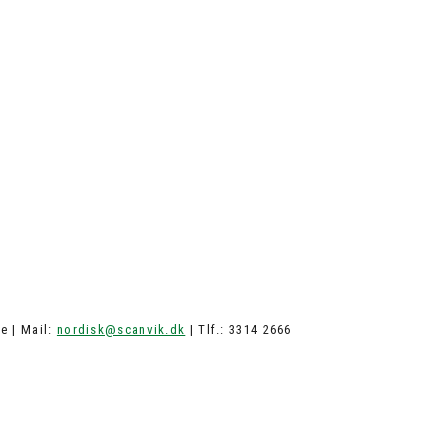
e | Mail:
nordisk@scanvik.dk
| Tlf.: 3314 2666