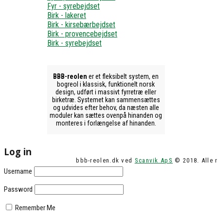
Fyr - syrebejdset
Birk - lakeret
Birk - kirsebærbejdset
Birk - provencebejdset
Birk - syrebejdset
BBB-reolen
er et fleksibelt system, en
bogreol i klassisk, funktionelt norsk
design, udført i massivt fyrretræ eller
birketræ. Systemet kan sammensættes
og udvides efter behov, da næsten alle
moduler kan sættes ovenpå hinanden og
monteres i forlængelse af hinanden.
Log in
bbb-reolen.dk ved
Scanvik ApS
© 2018. Alle r
Username
Password
Remember Me