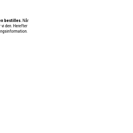
n bestilles.
Når
 vi den. Herefter
ingsinformation.