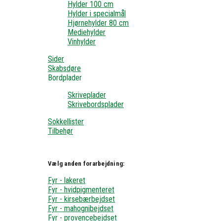
Hylder 100 cm
Hylder i specialmål
Hjørnehylder 80 cm
Mediehylder
Vinhylder
Sider
Skabsdøre
Bordplader
Skriveplader
Skrivebordsplader
Sokkellister
Tilbehør
Vælg anden forarbejdning:
Fyr - lakeret
Fyr - hvidpigmenteret
Fyr - kirsebærbejdset
Fyr - mahognibejdset
Fyr - provencebejdset