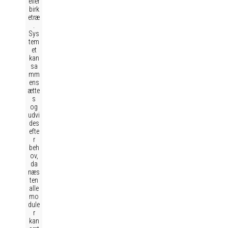
eller
birk
etræ
.
Sys
tem
et
kan
sa
mm
ens
ætte
s
og
udvi
des
efte
r
beh
ov,
da
næs
ten
alle
mo
dule
r
kan