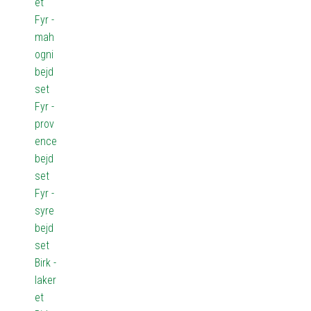
et
Fyr -
mah
ogni
bejd
set
Fyr -
prov
ence
bejd
set
Fyr -
syre
bejd
set
Birk -
laker
et