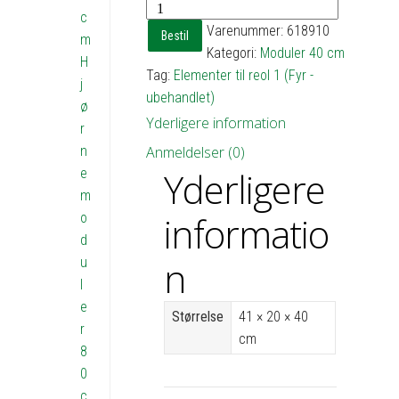
Reol
c
1
Varenummer:
618910
Bestil
m
med
Kategori:
Moduler 40 cm
H
2
Tag:
Elementer til reol 1 (Fyr -
j
hylder
ubehandlet)
ø
-
Yderligere information
r
h40
n
Anmeldelser (0)
b41
Yderligere
e
d20
m
antal
informatio
o
d
n
u
l
e
Størrelse
41 × 20 × 40
r
cm
8
0
c