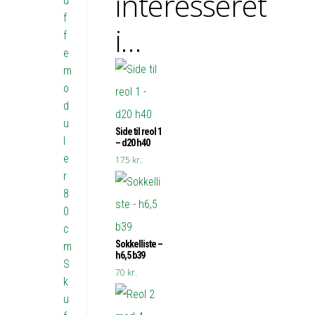
interesseret
u
f
i…
f
e
m
o
d
u
Side til reol 1
l
– d20 h40
e
175
kr.
r
8
0
c
Sokkelliste –
m
h6,5 b39
S
70
kr.
k
u