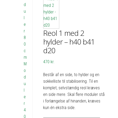
d
u
l
e
Reol 1 med 2
r
8
hylder – h40 b41
0
d20
c
m
470
kr.
M
o
Består af en side, to hylder og en
d
sokkelliste til stabilisering. Til en
u
komplet, selvstændig reol kræves
l
en side mere. Skal flere moduler stå
e
i forlængelse af hinanden, kræves
r
kun én ekstra side.
4
0