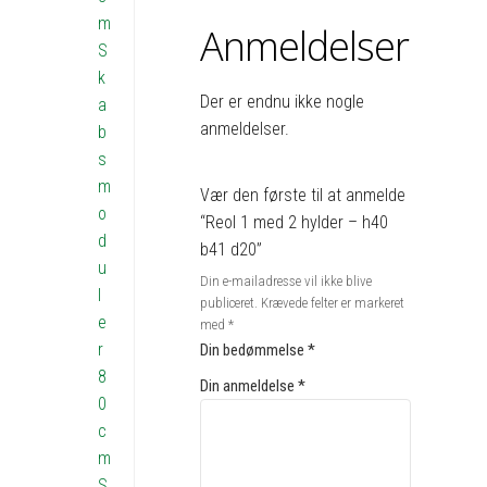
m
Anmeldelser
S
k
Der er endnu ikke nogle
a
anmeldelser.
b
s
m
Vær den første til at anmelde
o
“Reol 1 med 2 hylder – h40
d
b41 d20”
u
Din e-mailadresse vil ikke blive
l
publiceret.
Krævede felter er markeret
e
med
*
r
Din bedømmelse
*
8
Din anmeldelse
*
0
c
m
S