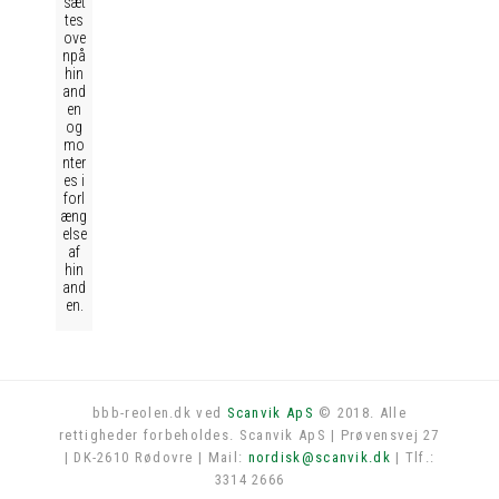
sæt
tes
ove
npå
hin
and
en
og
mo
nter
es i
forl
æng
else
af
hin
and
en.
bbb-reolen.dk ved
Scanvik ApS
© 2018. Alle
rettigheder forbeholdes. Scanvik ApS | Prøvensvej 27
Log in
| DK-2610 Rødovre | Mail:
nordisk@scanvik.dk
| Tlf.:
3314 2666