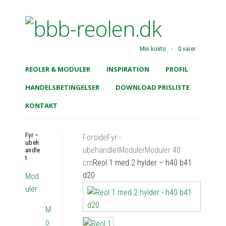
Min konto
0 varer
REOLER & MODULER
INSPIRATION
PROFIL
HANDELSBETINGELSER
DOWNLOAD PRISLISTE
KONTAKT
Fyr –
Forside
Fyr -
ubeh
ubehandlet
Moduler
Moduler 40
andle
t
cm
Reol 1 med 2 hylder – h40 b41
d20
Mod
uler
M
o