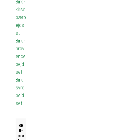
Birk -
kirse
bærb
ejds
et
Birk -
prov
ence
bejd
set
Birk -
syre
bejd
set
BB
B-
reo