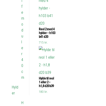
f
f
e
m
o
Reol 2 med 4
d
hylder – h103
u
b41 d20
l
715
kr.
e
r
4
0
c
m
Hylde til reol
1 eller 2 –
h1,8 d20 b39
Hyld
180
kr.
er
H