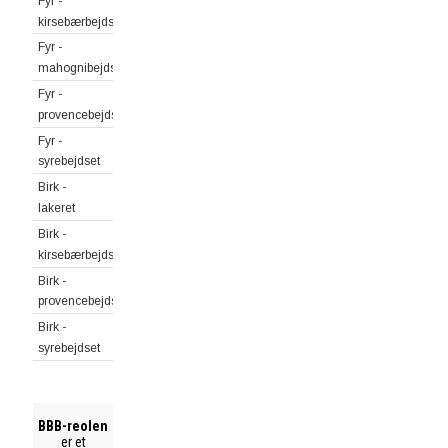
Fyr -
kirsebærbejdset
Fyr -
mahognibejdset
Fyr -
provencebejdset
Fyr -
syrebejdset
Birk -
lakeret
Birk -
kirsebærbejdset
Birk -
provencebejdset
Birk -
syrebejdset
BBB-reolen
er et