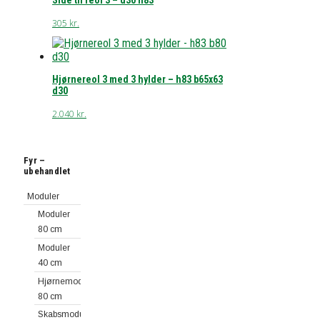
Side til reol 3 – d30 h83
305
kr.
Hjørnereol 3 med 3 hylder – h83 b65x63
d30
2.040
kr.
Fyr –
ubehandlet
Moduler
Moduler
80 cm
Moduler
40 cm
Hjørnemoduler
80 cm
Skabsmoduler