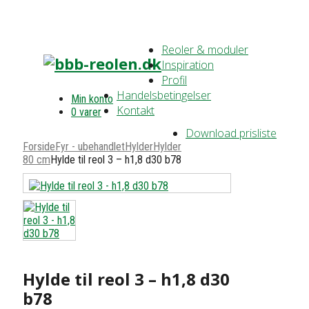
Reoler & moduler
Inspiration
Profil
Handelsbetingelser
Min konto
Kontakt
0 varer
Download prisliste
Forside
Fyr - ubehandlet
Hylder
Hylder
80 cm
Hylde til reol 3 – h1,8 d30 b78
Hylde til reol 3 – h1,8 d30
b78