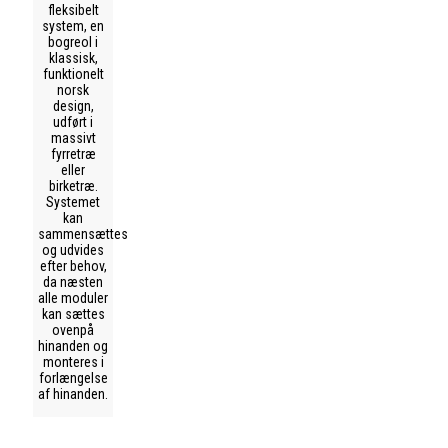
fleksibelt
system, en
bogreol i
klassisk,
funktionelt
norsk
design,
udført i
massivt
fyrretræ
eller
birketræ.
Systemet
kan
sammensættes
og udvides
efter behov,
da næsten
alle moduler
kan sættes
ovenpå
hinanden og
monteres i
forlængelse
af hinanden.