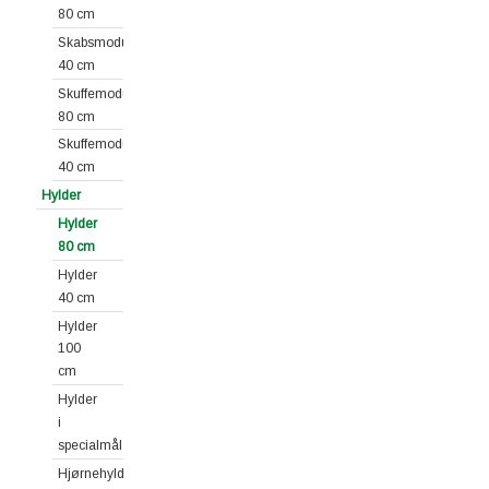
80 cm
Skabsmoduler
40 cm
Skuffemoduler
80 cm
Skuffemoduler
40 cm
Hylder
Hylder
80 cm
Hylder
40 cm
Hylder
100
cm
Hylder
i
specialmål
Hjørnehylder