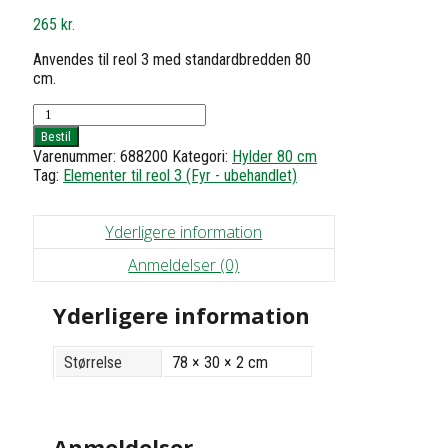
265
kr.
Anvendes til reol 3 med standardbredden 80
cm.
Hylde
til
Bestil
reol
Varenummer:
688200
Kategori:
Hylder 80 cm
3
Tag:
Elementer til reol 3 (Fyr - ubehandlet)
-
h1,8
d30
Yderligere information
b78
antal
Anmeldelser (0)
Yderligere information
Størrelse
78 × 30 × 2 cm
Anmeldelser