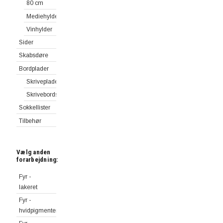
80 cm
Mediehylder
Vinhylder
Sider
Skabsdøre
Bordplader
Skriveplader
Skrivebordsplader
Sokkellister
Tilbehør
Vælg anden
forarbejdning:
Fyr -
lakeret
Fyr -
hvidpigmenteret