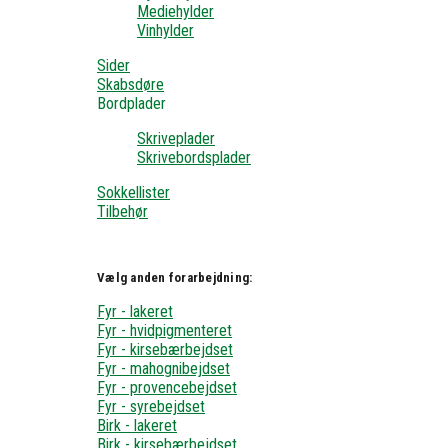
Mediehylder
Vinhylder
Sider
Skabsdøre
Bordplader
Skriveplader
Skrivebordsplader
Sokkellister
Tilbehør
Vælg anden forarbejdning:
Fyr - lakeret
Fyr - hvidpigmenteret
Fyr - kirsebærbejdset
Fyr - mahognibejdset
Fyr - provencebejdset
Fyr - syrebejdset
Birk - lakeret
Birk - kirsebærbejdset