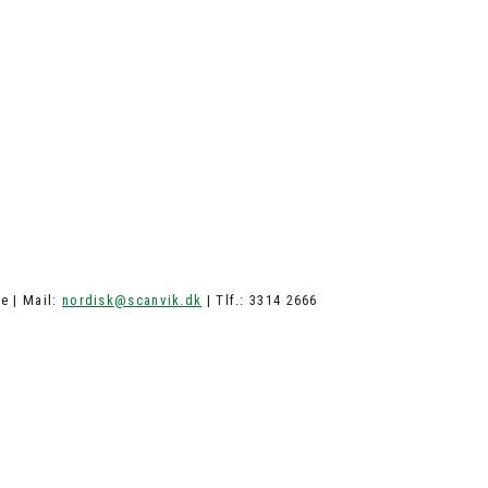
e | Mail:
nordisk@scanvik.dk
| Tlf.: 3314 2666