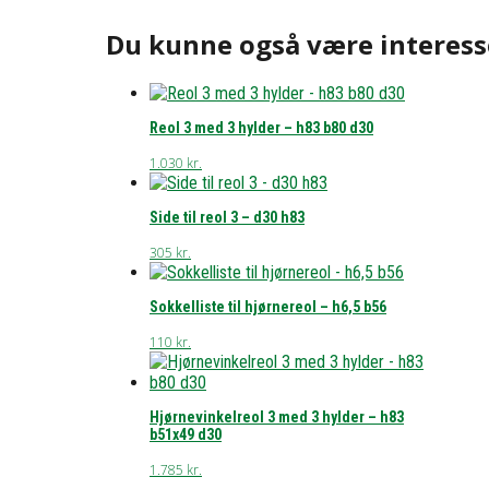
Du kunne også være interess
Reol 3 med 3 hylder – h83 b80 d30
1.030
kr.
Side til reol 3 – d30 h83
305
kr.
Sokkelliste til hjørnereol – h6,5 b56
110
kr.
Hjørnevinkelreol 3 med 3 hylder – h83
b51x49 d30
1.785
kr.