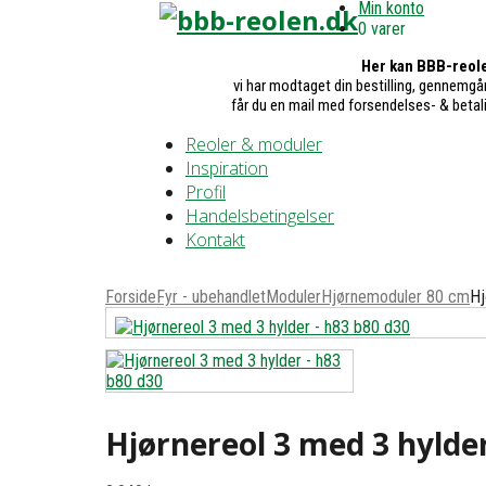
Min konto
0 varer
Her kan BBB-reole
vi har modtaget din bestilling, gennemgår
får du en mail med forsendelses- & betal
Reoler & moduler
Inspiration
Profil
Handelsbetingelser
Kontakt
Forside
Fyr - ubehandlet
Moduler
Hjørnemoduler 80 cm
Hj
Hjørnereol 3 med 3 hylde