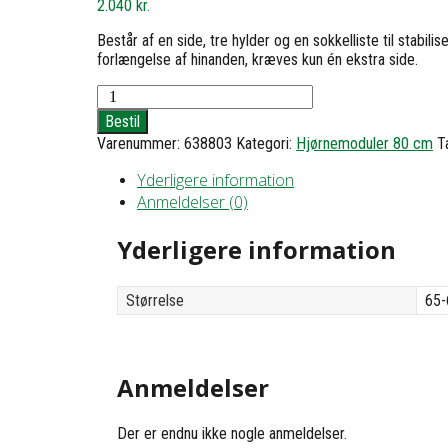
2.040
kr.
Består af en side, tre hylder og en sokkelliste til stabil
forlængelse af hinanden, kræves kun én ekstra side.
Hjørnereol
3
Bestil
med
Varenummer:
638803
Kategori:
Hjørnemoduler 80 cm
T
3
hylder
Yderligere information
-
Anmeldelser (0)
h83
b65x63
d30
Yderligere information
antal
Størrelse
65-
Anmeldelser
Der er endnu ikke nogle anmeldelser.