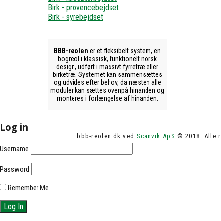
Birk - provencebejdset
Birk - syrebejdset
BBB-reolen
er et fleksibelt system, en
bogreol i klassisk, funktionelt norsk
design, udført i massivt fyrretræ eller
birketræ. Systemet kan sammensættes
og udvides efter behov, da næsten alle
moduler kan sættes ovenpå hinanden og
monteres i forlængelse af hinanden.
Log in
bbb-reolen.dk ved
Scanvik ApS
© 2018. Alle r
Username
Password
Remember Me