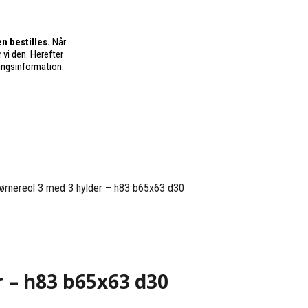
n bestilles.
Når
 vi den. Herefter
ingsinformation.
ørnereol 3 med 3 hylder – h83 b65x63 d30
r – h83 b65x63 d30