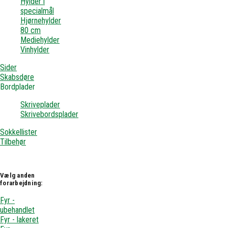
Hylder i
specialmål
Hjørnehylder
80 cm
Mediehylder
Vinhylder
Sider
Skabsdøre
Bordplader
Skriveplader
Skrivebordsplader
Sokkellister
Tilbehør
Vælg anden
forarbejdning:
Fyr -
ubehandlet
Fyr - lakeret