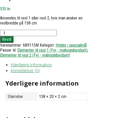
535
kr.
Anvendes til reol 1 eller reol 2, hvis man ønsker en
reolbredde på 158 cm.
Hylde
til
Bestil
reol
Varenummer:
689115M
Kategori:
Hylder i specialmål
1
Passer til:
Elementer til reol 1 (Fyr - mahognibejdset)
,
eller
Elementer til reol 2 (Fyr - mahognibejdset)
2
-
Yderligere information
h1,8
d20
Anmeldelser (0)
b158
antal
Yderligere information
Størrelse
158 × 20 × 2 cm