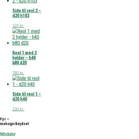
Side til reol 2 –
d20 h103
325
kr.
Reol 1 med 2
hylder – h40
b80 d20
780
kr.
Side til reol 1 –
d20 h40
230
kr.
Fyr –
mahognibejdset
Moduler