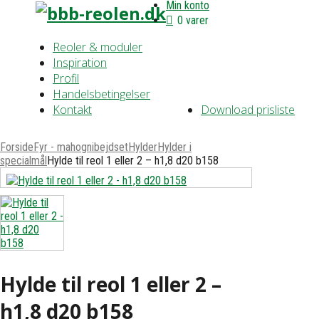
Min konto
0 varer
Reoler & moduler
Inspiration
Profil
Handelsbetingelser
Kontakt
Download prisliste
Forside
Fyr - mahognibejdset
Hylder
Hylder i
specialmål
Hylde til reol 1 eller 2 – h1,8 d20 b158
Hylde til reol 1 eller 2 –
h1,8 d20 b158