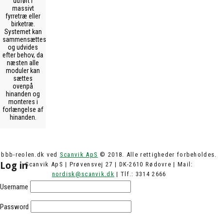
udført i
massivt
fyrretræ eller
birketræ.
Systemet kan
sammensættes
og udvides
efter behov, da
næsten alle
moduler kan
sættes
ovenpå
hinanden og
monteres i
forlængelse af
hinanden.
bbb-reolen.dk ved
Scanvik ApS
© 2018. Alle rettigheder forbeholdes.
Log in
Scanvik ApS | Prøvensvej 27 | DK-2610 Rødovre | Mail:
nordisk@scanvik.dk
| Tlf.: 3314 2666
Username
Password