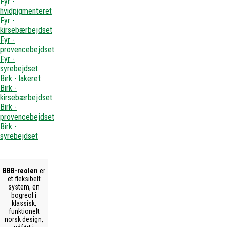
Fyr -
hvidpigmenteret
Fyr -
kirsebærbejdset
Fyr -
provencebejdset
Fyr -
syrebejdset
Birk - lakeret
Birk -
kirsebærbejdset
Birk -
provencebejdset
Birk -
syrebejdset
BBB-reolen
er
et fleksibelt
system, en
bogreol i
klassisk,
funktionelt
norsk design,