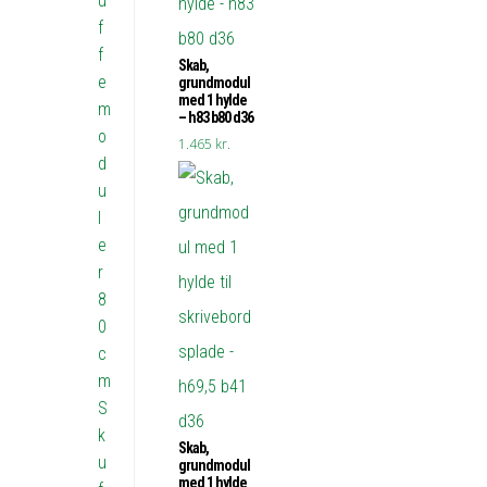
u
f
f
Skab,
e
grundmodul
med 1 hylde
m
– h83 b80 d36
o
1.465
kr.
d
u
l
e
r
8
0
c
m
S
k
Skab,
u
grundmodul
med 1 hylde