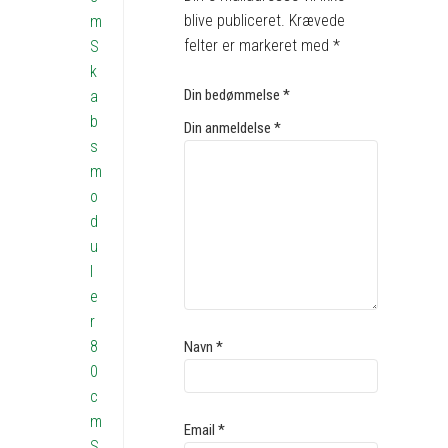
blive publiceret.
Krævede
m
felter er markeret med
*
S
k
Din bedømmelse
*
a
b
Din anmeldelse
*
s
m
o
d
u
l
e
r
8
Navn
*
0
c
m
Email
*
S