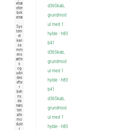
etræ
eller
birk
etræ
.
Sys
tem
et
kan
sa
mm
ens
ætte
s
og
udvi
des
efte
r
beh
ov,
da
næs
ten
alle
mo
dule
r