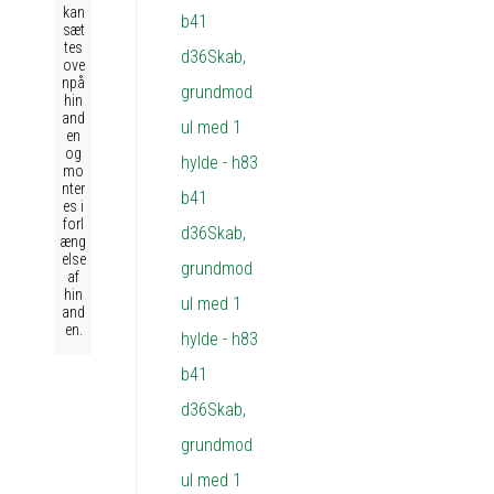
kan
sæt
tes
ove
npå
hin
and
en
og
mo
nter
es i
forl
æng
else
af
hin
and
en.