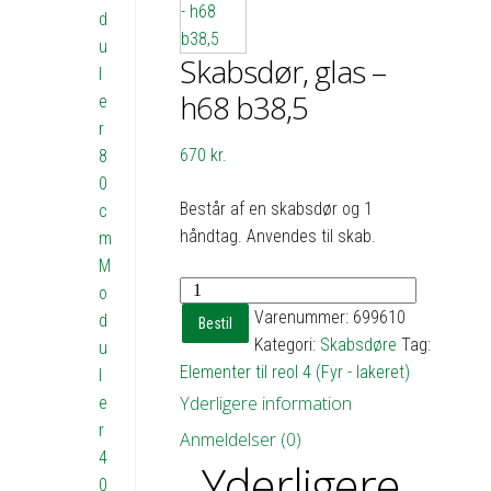
d
u
Skabsdør, glas –
l
h68 b38,5
e
r
670
kr.
8
0
Består af en skabsdør og 1
c
håndtag. Anvendes til skab.
m
M
Skabsdør,
o
glas
Varenummer:
699610
d
Bestil
-
Kategori:
Skabsdøre
Tag:
u
h68
Elementer til reol 4 (Fyr - lakeret)
l
b38,5
Yderligere information
e
antal
r
Anmeldelser (0)
4
Yderligere
0