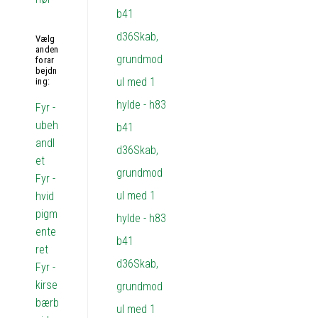
Vælg
anden
forar
bejdn
ing:
Fyr -
ubeh
andl
et
Fyr -
hvid
pigm
ente
ret
Fyr -
kirse
bærb