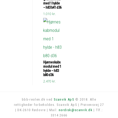
med 1 hylde
– h83 b41 d36
1.010
kr.
Hjørneskabs
modul med 1
hylde – h83
b80 d36
2.470
kr.
bbb-reolen.dk ved
Scanvik ApS
© 2018. Alle
rettigheder forbeholdes. Scanvik ApS | Prøvensvej 27
Log in
| DK-2610 Rødovre | Mail:
nordisk@scanvik.dk
| Tlf.:
3314 2666