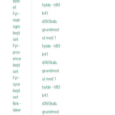
ejds
et
Fyr -
mah
ogni
bejd
set
Fyr -
prov
ence
bejd
set
Fyr -
syre
bejd
set
Birk -
laker