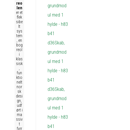
reo
len
er et
flek
sibe
lt
sys
tem
, en
bog
reol
i
klas
sisk
,
fun
ktio
nelt
nor
sk
desi
gn,
udf
ørt i
ma
ssiv
t
fyrr