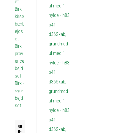
et
Birk -
kirse
bærb
ejds
et
Birk -
prov
ence
bejd
set
Birk -
syre
bejd
set
BB
B-