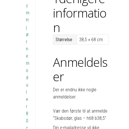
c
informatio
m
H
n
j
ø
Størrelse
38,5 × 68 cm
r
n
e
Anmeldels
m
o
er
d
u
Der er endnu ikke nogle
l
anmeldelser.
e
r
Vær den første til at anmelde
8
“Skabsdør, glas – h68 b38,5”
0
Din e-mailadresse vil ikke
c