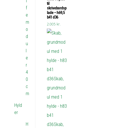
f
til
f
skrivebordsp
lade – h69,5
e
b41 d36
m
2.005
kr.
o
d
u
l
e
r
4
0
c
m
Hyld
er
H