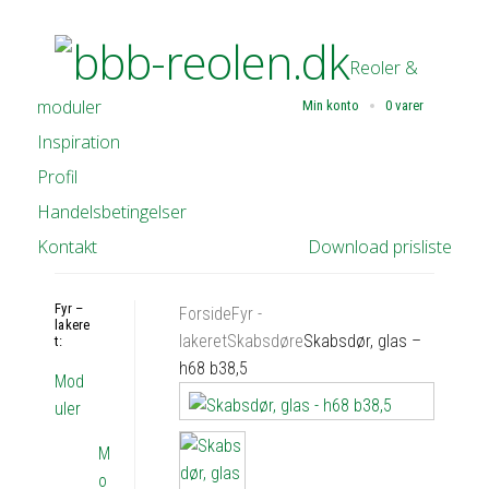
Reoler &
moduler
Min konto
0 varer
Inspiration
Profil
Handelsbetingelser
Kontakt
Download prisliste
Fyr –
Forside
Fyr -
lakere
lakeret
Skabsdøre
Skabsdør, glas –
t:
h68 b38,5
Mod
uler
M
o