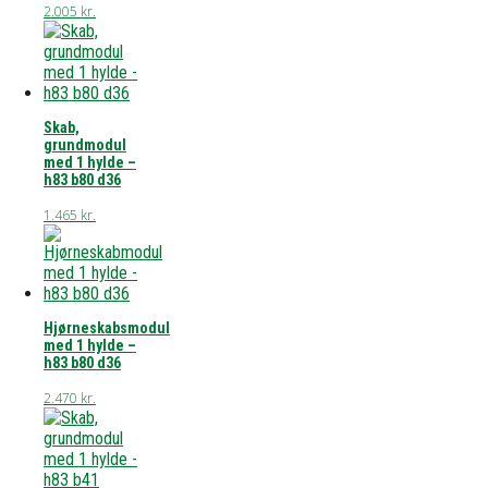
2.005
kr.
Skab,
grundmodul
med 1 hylde –
h83 b80 d36
1.465
kr.
Hjørneskabsmodul
med 1 hylde –
h83 b80 d36
2.470
kr.