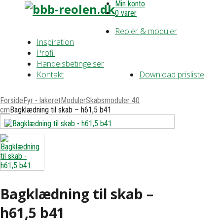
Min konto
0 varer
Reoler & moduler
Inspiration
Profil
Handelsbetingelser
Kontakt
Download prisliste
Forside
Fyr - lakeret
Moduler
Skabsmoduler 40
cm
Bagklædning til skab – h61,5 b41
Bagklædning til skab –
h61,5 b41