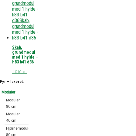
Skab,
grundmodul
med 1 hylde –
h83 b41 d36
1.010
kr.
Fyr – lakeret:
Moduler
Moduler
80 cm
Moduler
40 cm
Hjørnemoduler
80 cm