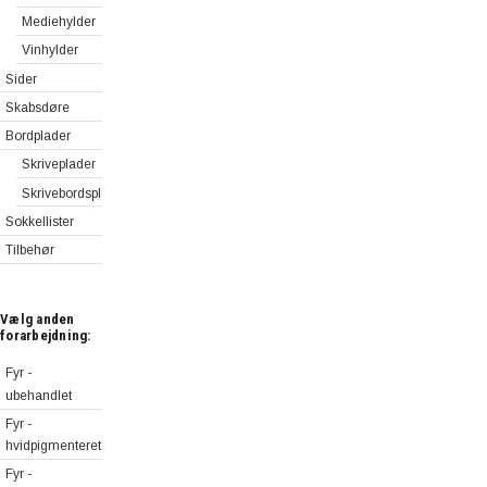
Mediehylder
Vinhylder
Sider
Skabsdøre
Bordplader
Skriveplader
Skrivebordsplader
Sokkellister
Tilbehør
Vælg anden
forarbejdning:
Fyr -
ubehandlet
Fyr -
hvidpigmenteret
Fyr -