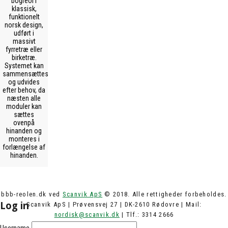
bogreol i
klassisk,
funktionelt
norsk design,
udført i
massivt
fyrretræ eller
birketræ.
Systemet kan
sammensættes
og udvides
efter behov, da
næsten alle
moduler kan
sættes
ovenpå
hinanden og
monteres i
forlængelse af
hinanden.
bbb-reolen.dk ved
Scanvik ApS
© 2018. Alle rettigheder forbeholdes.
Log in
Scanvik ApS | Prøvensvej 27 | DK-2610 Rødovre | Mail:
nordisk@scanvik.dk
| Tlf.: 3314 2666
Username