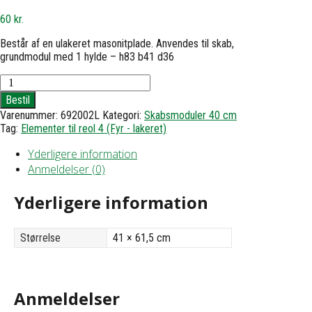
60
kr.
Består af en ulakeret masonitplade. Anvendes til skab,
grundmodul med 1 hylde – h83 b41 d36
Bagklædning
til
Bestil
skab
Varenummer:
692002L
Kategori:
Skabsmoduler 40 cm
-
Tag:
Elementer til reol 4 (Fyr - lakeret)
h61,5
b41
Yderligere information
antal
Anmeldelser (0)
Yderligere information
Størrelse
41 × 61,5 cm
Anmeldelser