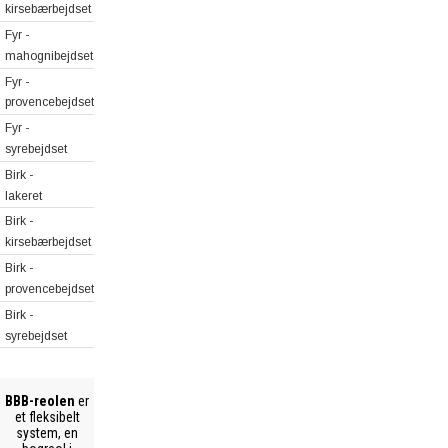
kirsebærbejdset
Fyr -
mahognibejdset
Fyr -
provencebejdset
Fyr -
syrebejdset
Birk -
lakeret
Birk -
kirsebærbejdset
Birk -
provencebejdset
Birk -
syrebejdset
BBB-reolen
er
et fleksibelt
system, en