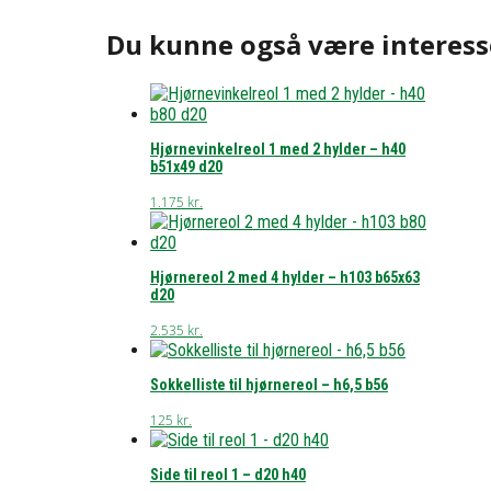
Du kunne også være interess
Hjørnevinkelreol 1 med 2 hylder – h40
b51x49 d20
1.175
kr.
Hjørnereol 2 med 4 hylder – h103 b65x63
d20
2.535
kr.
Sokkelliste til hjørnereol – h6,5 b56
125
kr.
Side til reol 1 – d20 h40