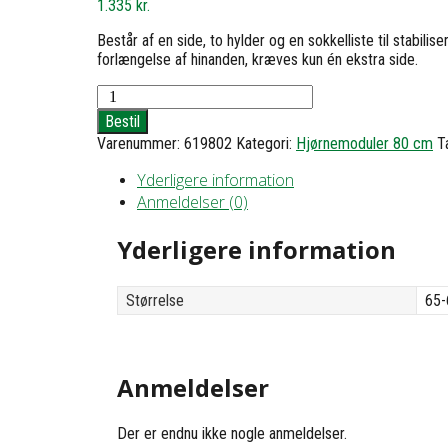
1.335
kr.
Består af en side, to hylder og en sokkelliste til stabili
forlængelse af hinanden, kræves kun én ekstra side.
Hjørnereol
1
Bestil
med
Varenummer:
619802
Kategori:
Hjørnemoduler 80 cm
T
2
hylder
Yderligere information
-
Anmeldelser (0)
h40
b65x63
d20
Yderligere information
antal
Størrelse
65-
Anmeldelser
Der er endnu ikke nogle anmeldelser.