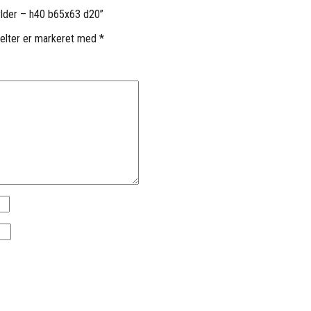
ylder – h40 b65x63 d20”
elter er markeret med
*