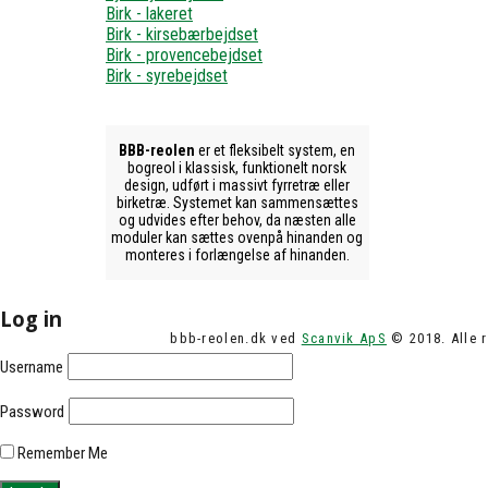
Birk - lakeret
Birk - kirsebærbejdset
Birk - provencebejdset
Birk - syrebejdset
BBB-reolen
er et fleksibelt system, en
bogreol i klassisk, funktionelt norsk
design, udført i massivt fyrretræ eller
birketræ. Systemet kan sammensættes
og udvides efter behov, da næsten alle
moduler kan sættes ovenpå hinanden og
monteres i forlængelse af hinanden.
Log in
bbb-reolen.dk ved
Scanvik ApS
© 2018. Alle r
Username
Password
Remember Me