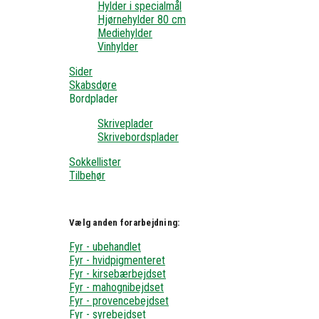
Hylder i specialmål
Hjørnehylder 80 cm
Mediehylder
Vinhylder
Sider
Skabsdøre
Bordplader
Skriveplader
Skrivebordsplader
Sokkellister
Tilbehør
Vælg anden forarbejdning:
Fyr - ubehandlet
Fyr - hvidpigmenteret
Fyr - kirsebærbejdset
Fyr - mahognibejdset
Fyr - provencebejdset
Fyr - syrebejdset