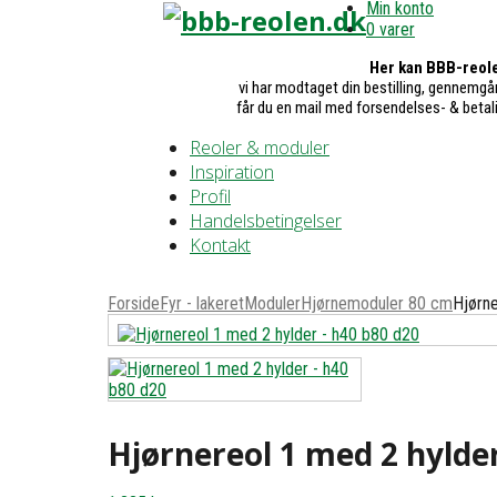
Min konto
0 varer
Her kan BBB-reole
vi har modtaget din bestilling, gennemgår
får du en mail med forsendelses- & betal
Reoler & moduler
Inspiration
Profil
Handelsbetingelser
Kontakt
Forside
Fyr - lakeret
Moduler
Hjørnemoduler 80 cm
Hjørn
Hjørnereol 1 med 2 hylde