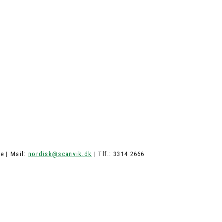
e | Mail:
nordisk@scanvik.dk
| Tlf.: 3314 2666