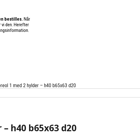
n bestilles.
Når
 vi den. Herefter
ingsinformation.
ereol 1 med 2 hylder – h40 b65x63 d20
r – h40 b65x63 d20