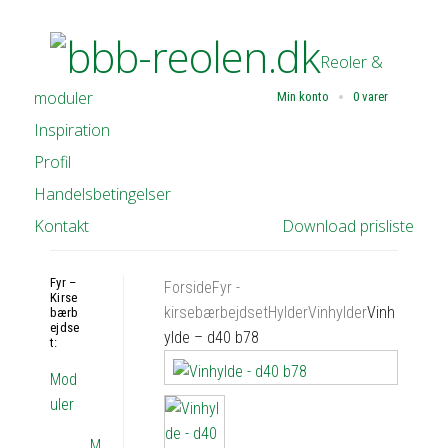
Reoler &
moduler
Min konto
0 varer
Inspiration
Profil
Handelsbetingelser
Kontakt
Download prisliste
Fyr –
Forside
Fyr -
Kirse
kirsebærbejdset
Hylder
Vinhylder
Vinh
bærb
ejdse
ylde – d40 b78
t:
Mod
uler
M