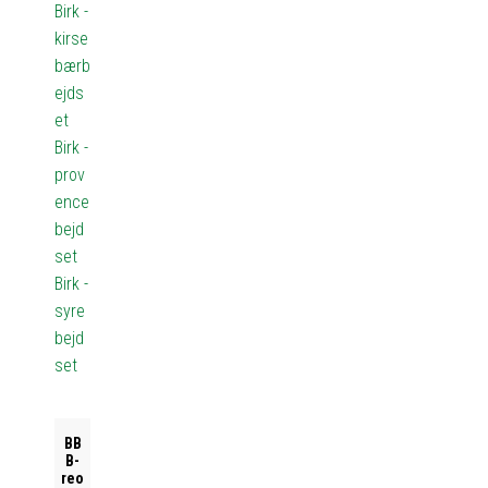
Birk -
kirse
bærb
ejds
et
Birk -
prov
ence
bejd
set
Birk -
syre
bejd
set
BB
B-
reo