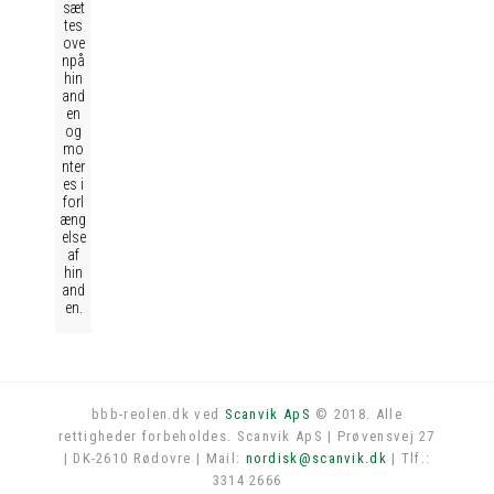
sæt
tes
ove
npå
hin
and
en
og
mo
nter
es i
forl
æng
else
af
hin
and
en.
bbb-reolen.dk ved
Scanvik ApS
© 2018. Alle
rettigheder forbeholdes. Scanvik ApS | Prøvensvej 27
Log in
| DK-2610 Rødovre | Mail:
nordisk@scanvik.dk
| Tlf.:
3314 2666