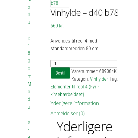
o
Vinhylde – d40 b78
d
u
660
kr.
l
e
Anvendes til reol 4 med
r
standardbredden 80 cm.
8
0
Vinhylde
c
-
Varenummer:
689084K
Bestil
m
d40
Kategori:
Vinhylder
Tag:
M
b78
Elementer til reol 4 (Fyr -
o
antal
kirsebærbejdset)
d
Yderligere information
u
Anmeldelser (0)
l
Yderligere
e
r
4