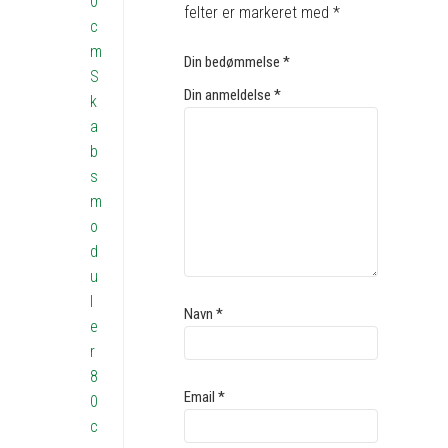
0
felter er markeret med
*
c
m
Din bedømmelse
*
S
Din anmeldelse
*
k
a
b
s
m
o
d
u
l
Navn
*
e
r
8
Email
*
0
c