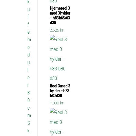
k
Hjørnereol 3
u
med 3 hylder
f
– h83 b65x63
d30
f
2.525
kr.
e
m
o
d
u
l
e
r
Reol 3 med 3
hylder – h83
8
b80 d30
0
1.330
kr.
c
m
S
k