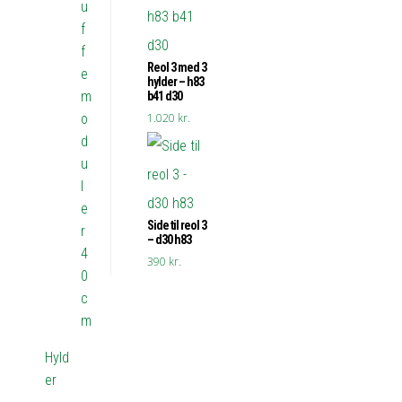
u
f
f
Reol 3 med 3
e
hylder – h83
m
b41 d30
o
1.020
kr.
d
u
l
e
Side til reol 3
r
– d30 h83
4
390
kr.
0
c
m
Hyld
er