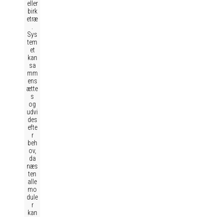
eller
birk
etræ
.
Sys
tem
et
kan
sa
mm
ens
ætte
s
og
udvi
des
efte
r
beh
ov,
da
næs
ten
alle
mo
dule
r
kan