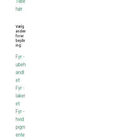
Tilbe
hør
Vælg
anden
forar
bejdn
ing:
Fyr -
ubeh
andl
et
Fyr -
laker
et
Fyr -
hvid
pigm
ente