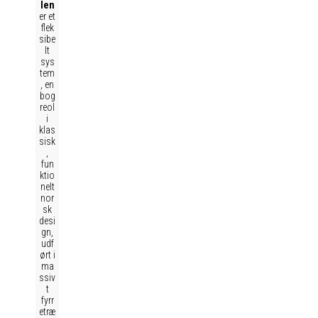
len
er et
flek
sibe
lt
sys
tem
, en
bog
reol
i
klas
sisk
,
fun
ktio
nelt
nor
sk
desi
gn,
udf
ørt i
ma
ssiv
t
fyrr
etræ