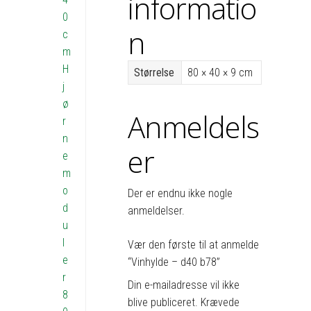
informatio
0
n
c
m
H
Størrelse
80 × 40 × 9 cm
j
ø
Anmeldels
r
n
er
e
m
o
Der er endnu ikke nogle
d
anmeldelser.
u
l
Vær den første til at anmelde
e
“Vinhylde – d40 b78”
r
Din e-mailadresse vil ikke
8
blive publiceret.
Krævede