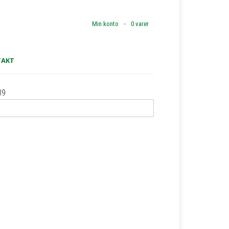
Min konto
0 varer
TAKT
39