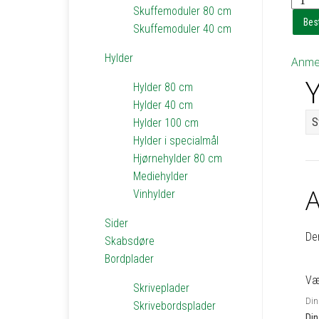
Skuffemoduler 80 cm
til
Best
Skuffemoduler 40 cm
reol
3
Hylder
Anmel
-
Y
h1,8
Hylder 80 cm
d30
Hylder 40 cm
b39
S
Hylder 100 cm
antal
Hylder i specialmål
Hjørnehylder 80 cm
Mediehylder
A
Vinhylder
Sider
De
Skabsdøre
Bordplader
Vær
Skriveplader
Din 
Skrivebordsplader
Di