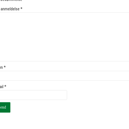
 anmeldelse
*
vn
*
ail
*