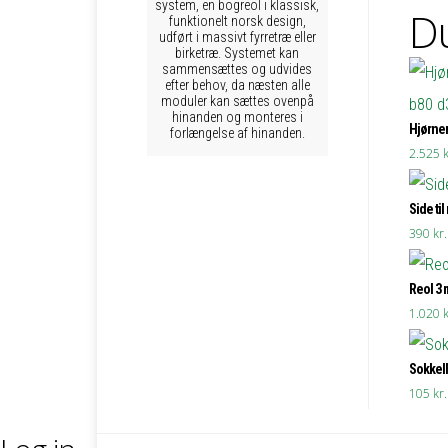
system, en bogreol i klassisk,
Du
funktionelt norsk design,
udført i massivt fyrretræ eller
birketræ. Systemet kan
sammensættes og udvides
efter behov, da næsten alle
moduler kan sættes ovenpå
hinanden og monteres i
Hjørner
forlængelse af hinanden.
2.525
k
Side til
390
kr.
Reol 3 
1.020
k
Sokkell
105
kr.