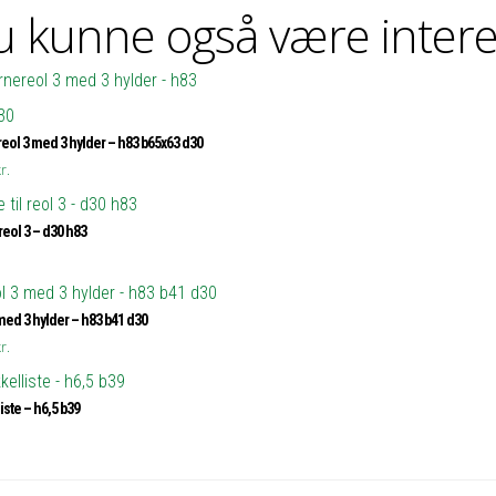
 kunne også være intere
eol 3 med 3 hylder – h83 b65x63 d30
r.
 reol 3 – d30 h83
med 3 hylder – h83 b41 d30
r.
iste – h6,5 b39