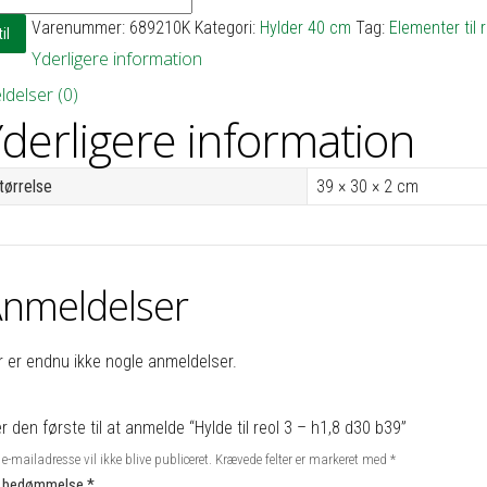
Varenummer:
689210K
Kategori:
Hylder 40 cm
Tag:
Elementer til 
il
Yderligere information
delser (0)
derligere information
tørrelse
39 × 30 × 2 cm
nmeldelser
r er endnu ikke nogle anmeldelser.
 den første til at anmelde “Hylde til reol 3 – h1,8 d30 b39”
e-mailadresse vil ikke blive publiceret.
Krævede felter er markeret med
*
n bedømmelse
*