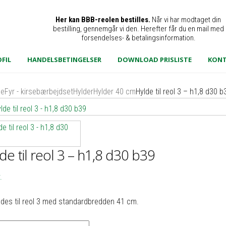
Her kan BBB-reolen bestilles.
Når vi har modtaget din
bestilling, gennemgår vi den. Herefter får du en mail med
forsendelses- & betalingsinformation.
FIL
HANDELSBETINGELSER
DOWNLOAD PRISLISTE
KON
de
Fyr - kirsebærbejdset
Hylder
Hylder 40 cm
Hylde til reol 3 – h1,8 d30 b
de til reol 3 – h1,8 d30 b39
.
des til reol 3 med standardbredden 41 cm.