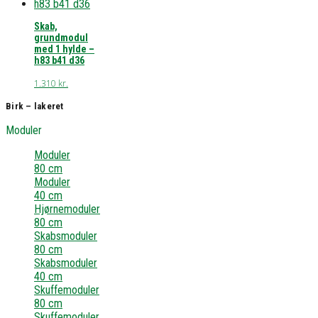
Skab,
grundmodul
med 1 hylde –
h83 b41 d36
1.310
kr.
Birk – lakeret
Moduler
Moduler
80 cm
Moduler
40 cm
Hjørnemoduler
80 cm
Skabsmoduler
80 cm
Skabsmoduler
40 cm
Skuffemoduler
80 cm
Skuffemoduler