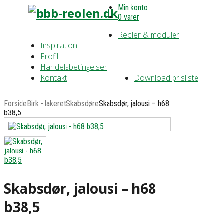
Min konto
0 varer
Reoler & moduler
Inspiration
Profil
Handelsbetingelser
Kontakt
Download prisliste
Forside
Birk - lakeret
Skabsdøre
Skabsdør, jalousi – h68
b38,5
Skabsdør, jalousi – h68
b38,5