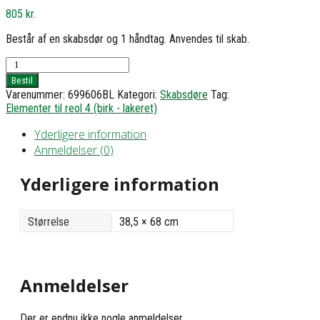
805
kr.
Består af en skabsdør og 1 håndtag. Anvendes til skab.
Skabsdør,
jalousi
Bestil
-
Varenummer:
699606BL
Kategori:
Skabsdøre
Tag:
h68
Elementer til reol 4 (birk - lakeret)
b38,5
antal
Yderligere information
Anmeldelser (0)
Yderligere information
Størrelse
38,5 × 68 cm
Anmeldelser
Der er endnu ikke nogle anmeldelser.