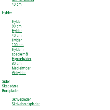
40 cm
Hylder
Hylder
80 cm
Hylder
40 cm
Hylder
100 cm
Hylder i
specialmål
Hjørnehylder
80 cm
Mediehylder
Vinhylder
Sider
Skabsdøre
Bordplader
Skriveplader
Skrivebordsplader