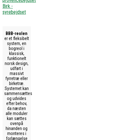
provencebejdset
Birk -
syrebejdset
BBB-reolen
er et fleksibelt
system, en
bogreol i
klassisk,
funktionelt
norsk design,
udført i
massivt
fyrretræ eller
birketræ.
Systemet kan
sammensættes
og udvides
efter behov,
da næsten
alle moduler
kan sættes
ovenpå
hinanden og
monteres i
forlængelse