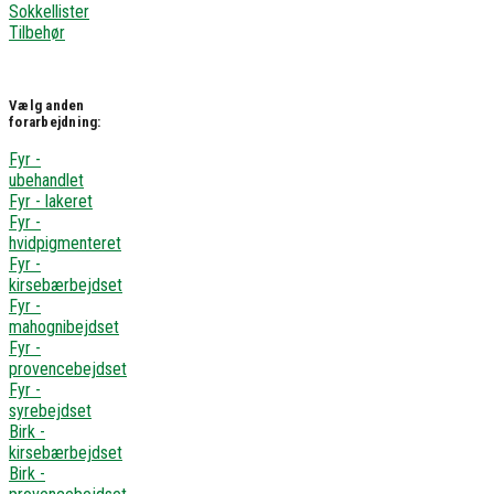
Sokkellister
Tilbehør
Vælg anden
forarbejdning:
Fyr -
ubehandlet
Fyr - lakeret
Fyr -
hvidpigmenteret
Fyr -
kirsebærbejdset
Fyr -
mahognibejdset
Fyr -
provencebejdset
Fyr -
syrebejdset
Birk -
kirsebærbejdset
Birk -