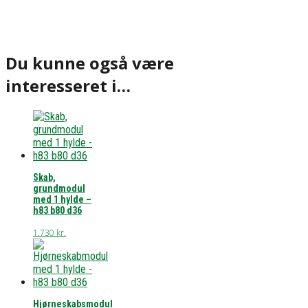
Du kunne også være
interesseret i…
Skab,
grundmodul
med 1 hylde –
h83 b80 d36
1.730
kr.
Hjørneskabsmodul