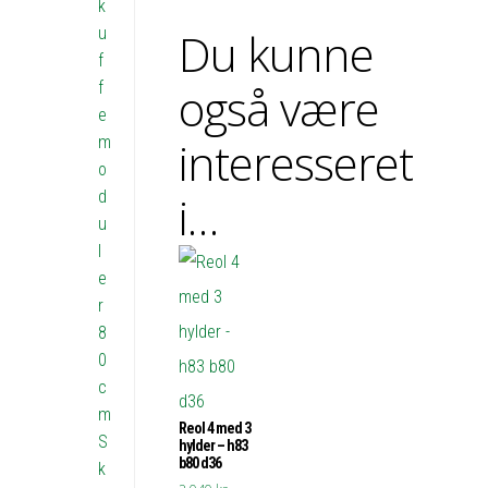
k
u
Du kunne
f
f
også være
e
m
interesseret
o
d
i…
u
l
e
r
8
0
c
m
Reol 4 med 3
S
hylder – h83
b80 d36
k