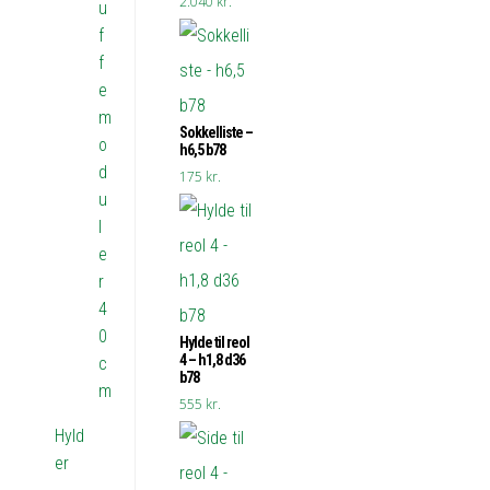
2.040
kr.
u
f
f
e
m
Sokkelliste –
o
h6,5 b78
d
175
kr.
u
l
e
r
4
0
Hylde til reol
4 – h1,8 d36
c
b78
m
555
kr.
Hyld
er