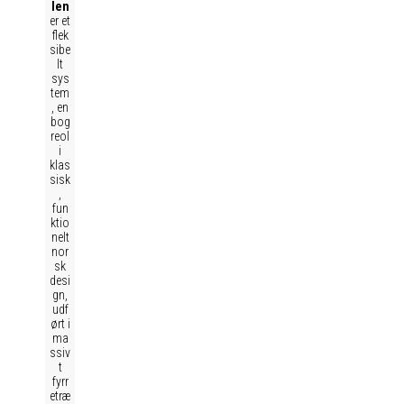
len
er et
flek
sibe
lt
sys
tem
, en
bog
reol
i
klas
sisk
,
fun
ktio
nelt
nor
sk
desi
gn,
udf
ørt i
ma
ssiv
t
fyrr
etræ