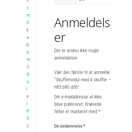
0
c
m
Anmeldels
S
k
er
a
b
Der er endnu ikke nogle
s
anmeldelser.
m
o
Vær den første til at anmelde
d
“Skuffemodul med 4 skuffer –
u
h83 b80 d36”
l
e
Din e-mailadresse vil ikke
r
blive publiceret.
Krævede
8
felter er markeret med
*
0
c
Din bedømmelse
*