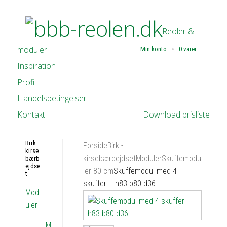
Reoler &
moduler
Min konto
0 varer
Inspiration
Profil
Handelsbetingelser
Kontakt
Download prisliste
Birk –
Forside
Birk -
kirse
kirsebærbejdset
Moduler
Skuffemodu
bærb
ejdse
ler 80 cm
Skuffemodul med 4
t
skuffer – h83 b80 d36
Mod
uler
M