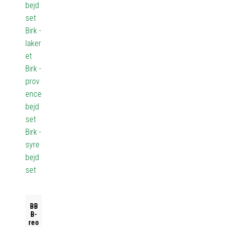
bejd
set
Birk -
laker
et
Birk -
prov
ence
bejd
set
Birk -
syre
bejd
set
BB
B-
reo