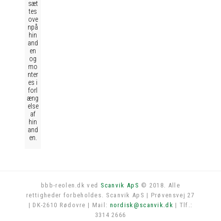
sæt
tes
ove
npå
hin
and
en
og
mo
nter
es i
forl
æng
else
af
hin
and
en.
bbb-reolen.dk ved
Scanvik ApS
© 2018. Alle
rettigheder forbeholdes. Scanvik ApS | Prøvensvej 27
Log in
| DK-2610 Rødovre | Mail:
nordisk@scanvik.dk
| Tlf.:
3314 2666