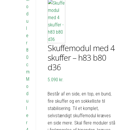
o
d
u
l
e
r
Skuffemodul med 4
8
skuffer – h83 b80
0
d36
c
m
M
5.090
kr.
o
d
Består af en side, en top, en bund,
u
fire skuffer og en sokkelliste til
l
stabilisering. Til et komplet,
e
selvstændigt skuffemodul kræves
r
en side mere. Skal flere moduler stå
4