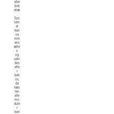
eller
birk
etræ
.
Sys
tem
et
kan
sa
mm
ens
ætte
s
og
udvi
des
efte
r
beh
ov,
da
næs
ten
alle
mo
dule
r
kan