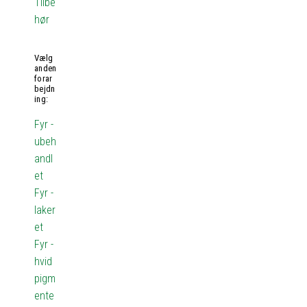
Tilbe
hør
Vælg
anden
forar
bejdn
ing:
Fyr -
ubeh
andl
et
Fyr -
laker
et
Fyr -
hvid
pigm
ente