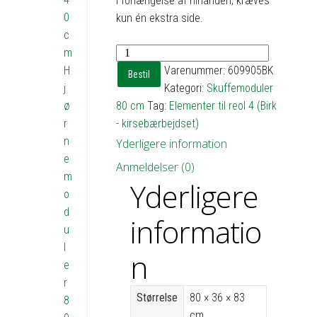
i forlængelse af hinanden, kræves
0
kun én ekstra side.
c
Skuffemodul
m
med
H
Varenummer:
609905BK
Bestil
4
j
Kategori:
Skuffemoduler
skuffer
ø
80 cm
Tag:
Elementer til reol 4 (Birk
-
r
- kirsebærbejdset)
h83
n
Yderligere information
b80
e
Anmeldelser (0)
d36
m
Yderligere
antal
o
d
informatio
u
l
n
e
r
Størrelse
80 × 36 × 83
8
cm