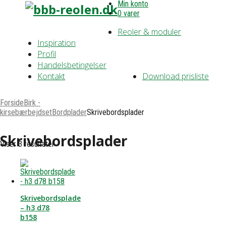
Min konto
0 varer
Reoler & moduler
Inspiration
Profil
Handelsbetingelser
Kontakt
Download prisliste
Forside
Birk -
kirsebærbejdset
Bordplader
Skrivebordsplader
Skrivebordsplader
Viser 3 resultater
Skrivebordsplade
– h3 d78
b158