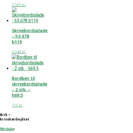
3.595
kr.
Skrivebordsplade
– h3 d78
b119
3.040
kr.
Bordben til
skrivebordsplade
– 2 stk. –
h69,5
715
kr.
Birk –
kirsebærbejdset
Moduler