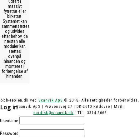
udført i
massivt
fyrretræ eller
birketræ.
Systemet kan
sammensættes
og udvides
efter behov, da
næsten alle
moduler kan
sættes
ovenpå
hinanden og
monteres i
forlængelse af
hinanden.
bbb-reolen.dk ved
Scanvik ApS
© 2018. Alle rettigheder forbeholdes.
Log in
Scanvik ApS | Prøvensvej 27 | DK-2610 Rødovre | Mail:
nordisk@scanvik.dk
| Tlf.: 3314 2666
Username
Password