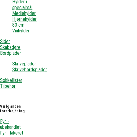
Hylder i
specialmål
Mediehylder
Hjørnehylder
80 cm
Vinhylder
Sider
Skabsdøre
Bordplader
Skriveplader
Skrivebordsplader
Sokkellister
Tilbehør
Vælg anden
forarbejdning:
Fyr -
ubehandlet
Fyr - lakeret