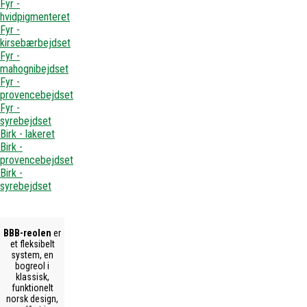
Fyr -
hvidpigmenteret
Fyr -
kirsebærbejdset
Fyr -
mahognibejdset
Fyr -
provencebejdset
Fyr -
syrebejdset
Birk - lakeret
Birk -
provencebejdset
Birk -
syrebejdset
BBB-reolen
er
et fleksibelt
system, en
bogreol i
klassisk,
funktionelt
norsk design,