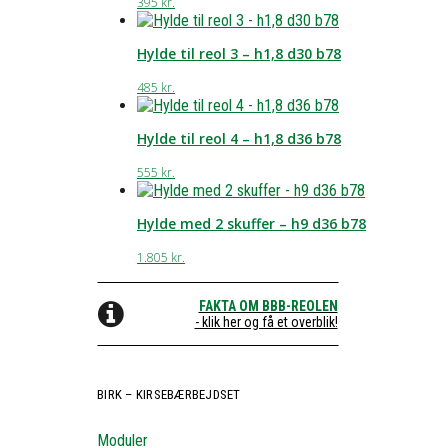
395
kr.
Hylde til reol 3 – h1,8 d30 b78
485
kr.
Hylde til reol 4 – h1,8 d36 b78
555
kr.
Hylde med 2 skuffer – h9 d36 b78
1.805
kr.
FAKTA OM BBB-REOLEN
- klik her og få et overblik!
BIRK – KIRSEBÆRBEJDSET
Moduler