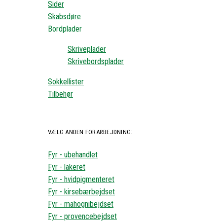
Sider
Skabsdøre
Bordplader
Skriveplader
Skrivebordsplader
Sokkellister
Tilbehør
VÆLG ANDEN FORARBEJDNING:
Fyr - ubehandlet
Fyr - lakeret
Fyr - hvidpigmenteret
Fyr - kirsebærbejdset
Fyr - mahognibejdset
Fyr - provencebejdset