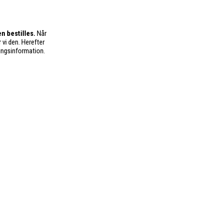
n bestilles.
Når
 vi den. Herefter
ingsinformation.