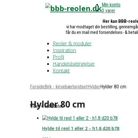
Min konto
0 varer
Her kan BBB-reole
vi har modtaget din bestilling, gennemgår
får du en mail med forsendelses- & betal
Reoler & moduler
Inspiration
Profil
Handelsbetingelser
Kontakt
Forside
Birk - kirsebærbejdset
Hylder
Hylder 80 cm
Hylder 80 cm
Viser 4 resultater
Hylde til reol 1 eller 2 – h1,8 d20 b78