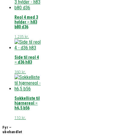
Reol 4 med 3
hylder – h83
b80 d36
1.235
kr.
Side til reol 4
– d36 h83
360
kr.
Sokkelliste til
hjørnereol –
h6,5 b56
110
kr.
Fyr –
ubehandlet