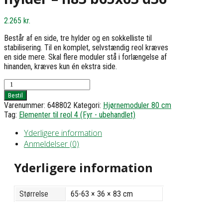
2.265
kr.
Består af en side, tre hylder og en sokkelliste til
stabilisering. Til en komplet, selvstændig reol kræves
en side mere. Skal flere moduler stå i forlængelse af
hinanden, kræves kun én ekstra side.
Hjørnereol
4
Bestil
med
Varenummer:
648802
Kategori:
Hjørnemoduler 80 cm
3
Tag:
Elementer til reol 4 (Fyr - ubehandlet)
hylder
-
Yderligere information
h83
Anmeldelser (0)
b65x63
d36
Yderligere information
antal
Størrelse
65-63 × 36 × 83 cm