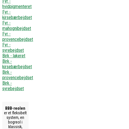
Fyr -
hvidpigmenteret
Fyr -
kirsebærbejdset
Fyr -
mahognibejdset
Fyr -
provencebejdset
Fyr -
syrebejdset
Birk - lakeret
Birk -
kirsebærbejdset
Birk -
provencebejdset
Birk -
syrebejdset
BBB-reolen
er et fleksibelt
system, en
bogreol i
klassisk,