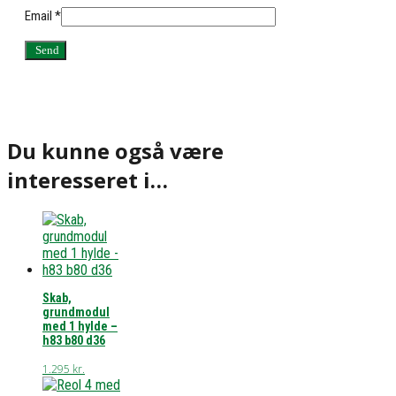
Email
*
Du kunne også være
interesseret i…
Skab,
grundmodul
med 1 hylde –
h83 b80 d36
1.295
kr.