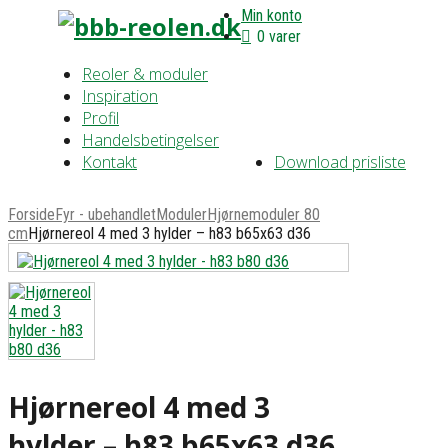
Min konto
0 varer
Reoler & moduler
Inspiration
Profil
Handelsbetingelser
Kontakt
Download prisliste
Forside
Fyr - ubehandlet
Moduler
Hjørnemoduler 80
cm
Hjørnereol 4 med 3 hylder – h83 b65x63 d36
Hjørnereol 4 med 3
hylder – h83 b65x63 d36