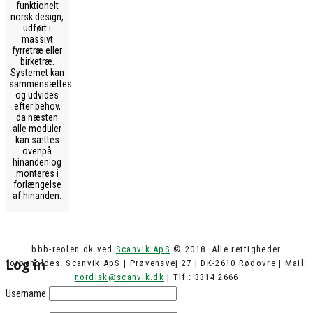
funktionelt
norsk design,
udført i
massivt
fyrretræ eller
birketræ.
Systemet kan
sammensættes
og udvides
efter behov,
da næsten
alle moduler
kan sættes
ovenpå
hinanden og
monteres i
forlængelse
af hinanden.
bbb-reolen.dk ved
Scanvik ApS
© 2018. Alle rettigheder
Log in
forbeholdes. Scanvik ApS | Prøvensvej 27 | DK-2610 Rødovre | Mail:
nordisk@scanvik.dk
| Tlf.: 3314 2666
Username