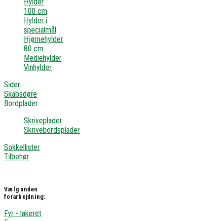
Hylder
100 cm
Hylder i
specialmål
Hjørnehylder
80 cm
Mediehylder
Vinhylder
Sider
Skabsdøre
Bordplader
Skriveplader
Skrivebordsplader
Sokkellister
Tilbehør
Vælg anden
forarbejdning:
Fyr - lakeret