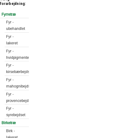
forarbejdning:
Fyrretræ
Fyr -
ubehandlet
Fyr -
lakeret
Fyr -
hvidpigmenteret
Fyr -
kirsebærbejdset
Fyr -
mahognibejdset
Fyr -
provencebejdset
Fyr -
syrebejdset
Birketræ
Birk -
lakeret