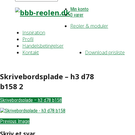
Min konto
0 varer
Reoler & moduler
Inspiration
Profil
Handelsbetingelser
Kontakt
Download prisliste
Skrivebordsplade – h3 d78
b158 2
Skrivebordsplade – h3 d78 b158
Previous Image
Skriv et svar