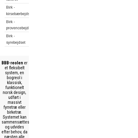
Birk -
kirsebærbejdset
Birk -
provencebejdset
Birk -
syrebejdset
BBB-reolen
er
et fleksibelt
system, en
bogreol i
klassisk,
funktionelt
norsk design,
udført i
massivt
fyrretræ eller
birketræ.
Systemet kan
sammensættes
og udvides
efter behov, da
næsten alle