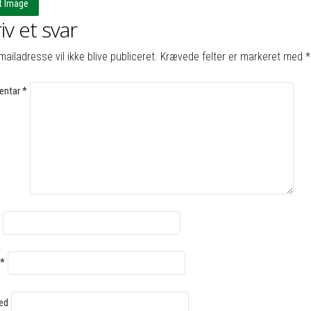
t Image
iv et svar
mailadresse vil ikke blive publiceret.
Krævede felter er markeret med
*
ntar
*
*
ed