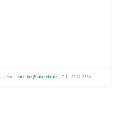
e | Mail:
nordisk@scanvik.dk
| Tlf.: 3314 2666