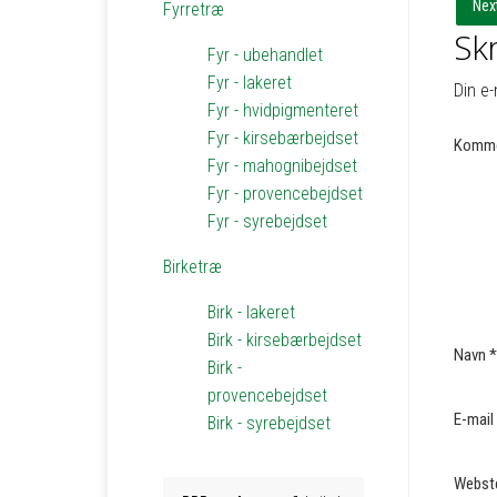
Nex
Fyrretræ
Skr
Fyr - ubehandlet
Fyr - lakeret
Din e-
Fyr - hvidpigmenteret
Fyr - kirsebærbejdset
Komme
Fyr - mahognibejdset
Fyr - provencebejdset
Fyr - syrebejdset
Birketræ
Birk - lakeret
Birk - kirsebærbejdset
Navn
*
Birk -
provencebejdset
E-mail
Birk - syrebejdset
Webst