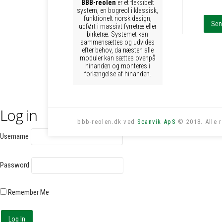
BBB-reolen
er et fleksibelt
system, en bogreol i klassisk,
funktionelt norsk design,
udført i massivt fyrretræ eller
birketræ. Systemet kan
sammensættes og udvides
efter behov, da næsten alle
moduler kan sættes ovenpå
hinanden og monteres i
forlængelse af hinanden.
Log in
bbb-reolen.dk ved
Scanvik ApS
© 2018. Alle r
Username
Password
Remember Me