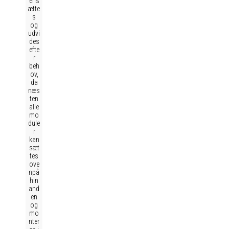
ens
ætte
s
og
udvi
des
efte
r
beh
ov,
da
næs
ten
alle
mo
dule
r
kan
sæt
tes
ove
npå
hin
and
en
og
mo
nter