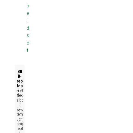
b
e
j
d
s
e
t
BB
B-
reo
len
er et
flek
sibe
lt
sys
tem
, en
bog
reol