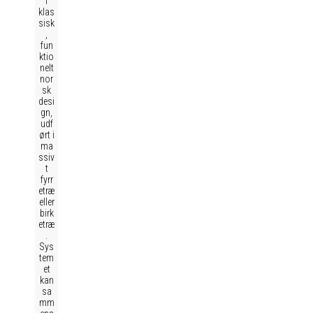
i
klas
sisk
,
fun
ktio
nelt
nor
sk
desi
gn,
udf
ørt i
ma
ssiv
t
fyrr
etræ
eller
birk
etræ
.
Sys
tem
et
kan
sa
mm