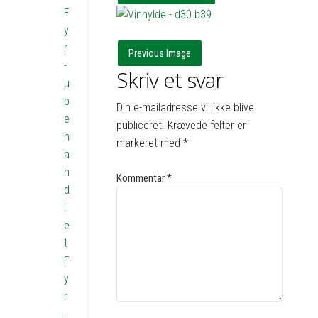
F
y
r
Previous Image
-
Skriv et svar
u
b
Din e-mailadresse vil ikke blive
e
publiceret.
Krævede felter er
h
markeret med
*
a
n
Kommentar
*
d
l
e
t
F
y
r
-