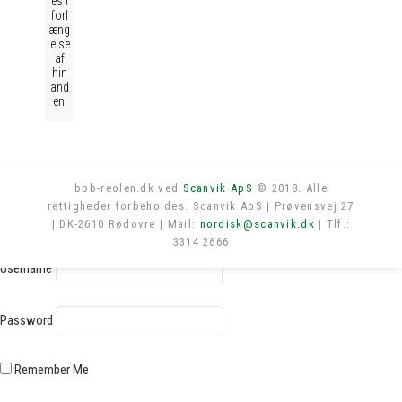
es i
forl
æng
else
af
hin
and
en.
bbb-reolen.dk ved
Scanvik ApS
© 2018. Alle
rettigheder forbeholdes. Scanvik ApS | Prøvensvej 27
Log in
| DK-2610 Rødovre | Mail:
nordisk@scanvik.dk
| Tlf.:
3314 2666
Username
Password
Remember Me