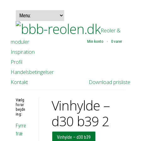
Reoler &
moduler
Min konto
0 varer
Inspiration
Profil
Handelsbetingelser
Kontakt
Download prisliste
Vinhylde –
Vælg
forar
bejdn
ing:
d30 b39 2
Fyrre
træ
Vinhylde – d30 b39