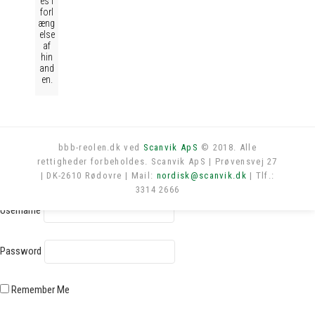
es i
forl
æng
else
af
hin
and
en.
bbb-reolen.dk ved
Scanvik ApS
© 2018. Alle
rettigheder forbeholdes. Scanvik ApS | Prøvensvej 27
Log in
| DK-2610 Rødovre | Mail:
nordisk@scanvik.dk
| Tlf.:
3314 2666
Username
Password
Remember Me