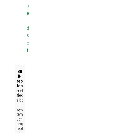
b
e
j
d
s
e
t
BB
B-
reo
len
er et
flek
sibe
lt
sys
tem
, en
bog
reol