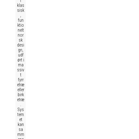
i
klas
sisk
,
fun
ktio
nelt
nor
sk
desi
gn,
udf
ørt i
ma
ssiv
t
fyrr
etræ
eller
birk
etræ
.
Sys
tem
et
kan
sa
mm