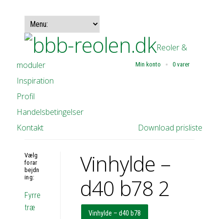
Reoler &
moduler
Min konto
0 varer
Inspiration
Profil
Handelsbetingelser
Kontakt
Download prisliste
Vinhylde –
Vælg
forar
bejdn
ing:
d40 b78 2
Fyrre
træ
Vinhylde – d40 b78