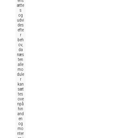
ens
ætte
s
og
udvi
des
efte
r
beh
ov,
da
næs
ten
alle
mo
dule
r
kan
sæt
tes
ove
npå
hin
and
en
og
mo
nter