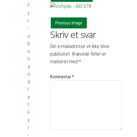
F
y
r
Previous Image
-
Skriv et svar
u
b
Din e-mailadresse vil ikke blive
e
publiceret.
Krævede felter er
h
markeret med
*
a
n
Kommentar
*
d
l
e
t
F
y
r
-