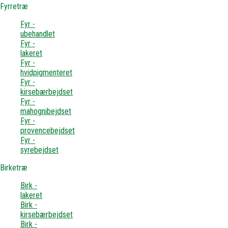
Fyrretræ
Fyr -
ubehandlet
Fyr -
lakeret
Fyr -
hvidpigmenteret
Fyr -
kirsebærbejdset
Fyr -
mahognibejdset
Fyr -
provencebejdset
Fyr -
syrebejdset
Birketræ
Birk -
lakeret
Birk -
kirsebærbejdset
Birk -