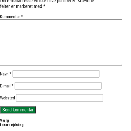
Din e-mailadresse vil ikke blive publiceret.
Krævede
felter er markeret med
*
Kommentar
*
Navn
*
E-mail
*
Websted
Vælg
forarbejdning: