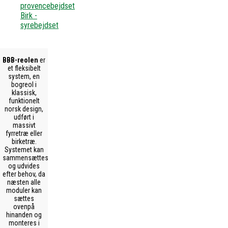
provencebejdset
Birk -
syrebejdset
BBB-reolen
er
et fleksibelt
system, en
bogreol i
klassisk,
funktionelt
norsk design,
udført i
massivt
fyrretræ eller
birketræ.
Systemet kan
sammensættes
og udvides
efter behov, da
næsten alle
moduler kan
sættes
ovenpå
hinanden og
monteres i