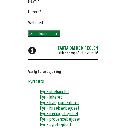
Navn
*
E-mail
*
Websted
FAKTA OM BBB-REOLEN
- klik her og få et overblik!
Vælg forarbejdning:
Fyrretræ
Fyr - ubehandlet
Fyr - lakeret
Fyr - hvidpigmenteret
Fyr - kirsebærbejdset
Fyr - mahognibejdset
Fyr - provencebejdset
Fyr - syrebejdset