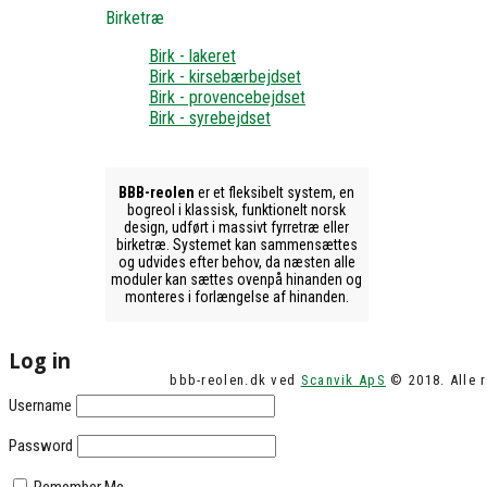
Birketræ
Birk - lakeret
Birk - kirsebærbejdset
Birk - provencebejdset
Birk - syrebejdset
BBB-reolen
er et fleksibelt system, en
bogreol i klassisk, funktionelt norsk
design, udført i massivt fyrretræ eller
birketræ. Systemet kan sammensættes
og udvides efter behov, da næsten alle
moduler kan sættes ovenpå hinanden og
monteres i forlængelse af hinanden.
Log in
bbb-reolen.dk ved
Scanvik ApS
© 2018. Alle r
Username
Password
Remember Me