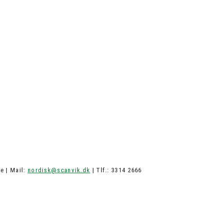
e | Mail:
nordisk@scanvik.dk
| Tlf.: 3314 2666