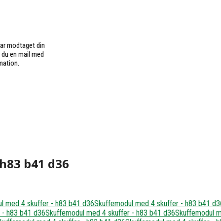
har modtaget din
r du en mail med
mation.
 h83 b41 d36